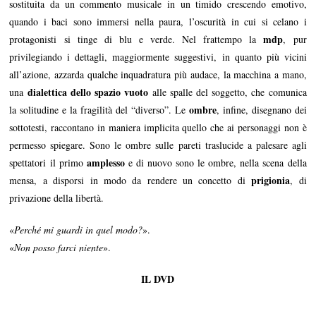
sostituita da un commento musicale in un timido crescendo emotivo,
quando i baci sono immersi nella paura, l’oscurità in cui si celano i
mdp
protagonisti si tinge di blu e verde. Nel frattempo la
, pur
privilegiando i dettagli, maggiormente suggestivi, in quanto più vicini
all’azione, azzarda qualche inquadratura più audace, la macchina a mano,
dialettica dello spazio vuoto
una
alle spalle del soggetto, che comunica
ombre
la solitudine e la fragilità del “diverso”. Le
, infine, disegnano dei
sottotesti, raccontano in maniera implicita quello che ai personaggi non è
permesso spiegare. Sono le ombre sulle pareti traslucide a palesare agli
amplesso
spettatori il primo
e di nuovo sono le ombre, nella scena della
prigionia
mensa, a disporsi in modo da rendere un concetto di
, di
privazione della libertà.
«
Perché mi guardi in quel modo?
».
«
Non posso farci niente
».
IL DVD