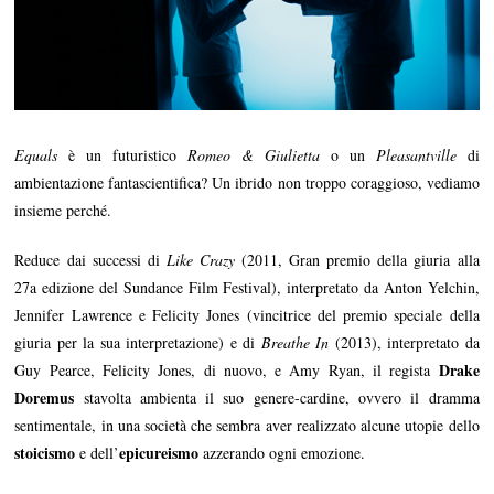
Equals
è un futuristico
Romeo & Giulietta
o un
Pleasantville
di
ambientazione fantascientifica? Un ibrido non troppo coraggioso, vediamo
insieme perché.
Reduce dai successi di
Like Crazy
(2011, Gran premio della giuria alla
27a edizione del Sundance Film Festival), interpretato da Anton Yelchin,
Jennifer Lawrence e Felicity Jones (vincitrice del premio speciale della
giuria per la sua interpretazione) e di
Breathe In
(2013), interpretato da
Drake
Guy Pearce, Felicity Jones, di nuovo, e Amy Ryan, il regista
Doremus
stavolta ambienta il suo genere-cardine, ovvero il dramma
sentimentale, in una società che sembra aver realizzato alcune utopie dello
stoicismo
epicureismo
e dell’
azzerando ogni emozione.