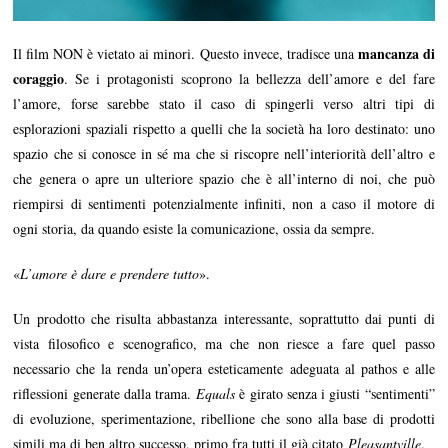
mancanza di
Il film NON è vietato ai minori. Questo invece, tradisce una
coraggio
. Se i protagonisti scoprono la bellezza dell’amore e del fare
l’amore, forse sarebbe stato il caso di spingerli verso altri tipi di
esplorazioni spaziali rispetto a quelli che la società ha loro destinato: uno
spazio che si conosce in sé ma che si riscopre nell’interiorità dell’altro e
che genera o apre un ulteriore spazio che è all’interno di noi, che può
riempirsi di sentimenti potenzialmente infiniti, non a caso il motore di
ogni storia, da quando esiste la comunicazione, ossia da sempre.
«
L’amore è dare e prendere tutto
».
Un prodotto che risulta abbastanza interessante, soprattutto dai punti di
vista filosofico e scenografico, ma che non riesce a fare quel passo
necessario che la renda un’opera esteticamente adeguata al pathos e alle
riflessioni generate dalla trama.
Equals
è girato senza i giusti “sentimenti”
di evoluzione, sperimentazione, ribellione che sono alla base di prodotti
simili ma di ben altro successo, primo fra tutti il già citato
Pleasantville
.