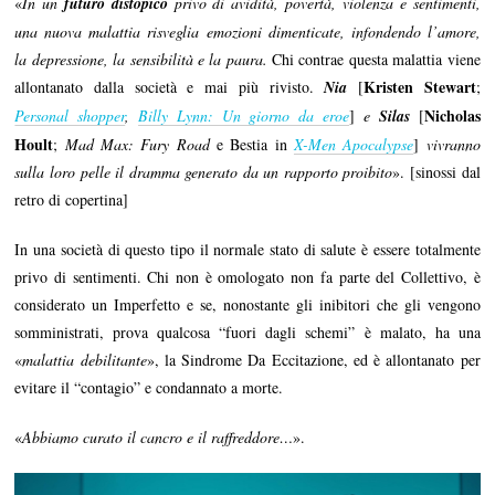
«
In un
futuro distopico
privo di avidità, povertà, violenza e sentimenti,
una nuova malattia risveglia emozioni dimenticate, infondendo l’amore,
la depressione, la sensibilità e la paura.
Chi contrae questa malattia viene
Kristen Stewart
allontanato dalla società e mai più rivisto.
Nia
[
;
Nicholas
Personal shopper
,
Billy Lynn: Un giorno da eroe
]
e
Silas
[
Hoult
;
Mad Max: Fury Road
e Bestia in
X-Men Apocalypse
]
vivranno
sulla loro pelle il dramma generato da un rapporto proibito
». [sinossi dal
retro di copertina]
In una società di questo tipo il normale stato di salute è essere totalmente
privo di sentimenti. Chi non è omologato non fa parte del Collettivo, è
considerato un Imperfetto e se, nonostante gli inibitori che gli vengono
somministrati, prova qualcosa “fuori dagli schemi” è malato, ha una
«
malattia debilitante
», la Sindrome Da Eccitazione, ed è allontanato per
evitare il “contagio” e condannato a morte.
«
Abbiamo curato il cancro e il raffreddore…
».