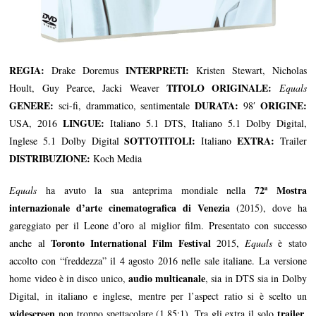
REGIA:
INTERPRETI:
Drake Doremus
Kristen Stewart, Nicholas
TITOLO ORIGINALE:
Hoult, Guy Pearce, Jacki Weaver
Equals
GENERE:
DURATA:
ORIGINE:
sci-fi, drammatico, sentimentale
98′
LINGUE:
USA, 2016
Italiano 5.1 DTS, Italiano 5.1 Dolby Digital,
SOTTOTITOLI
:
EXTRA:
Inglese 5.1 Dolby Digital
Italiano
Trailer
DISTRIBUZIONE:
Koch Media
72ª Mostra
Equals
ha avuto la sua anteprima mondiale nella
internazionale d’arte cinematografica di Venezia
(2015), dove ha
gareggiato per il Leone d’oro al miglior film. Presentato con successo
Toronto International Film Festival
anche al
2015,
Equals
è stato
accolto con “freddezza” il 4 agosto 2016 nelle sale italiane. La versione
audio multicanale
home video è in disco unico,
, sia in DTS sia in Dolby
Digital, in italiano e inglese, mentre per l’aspect ratio si è scelto un
widescreen
trailer
non troppo spettacolare (1.85:1). Tra gli extra il solo
,