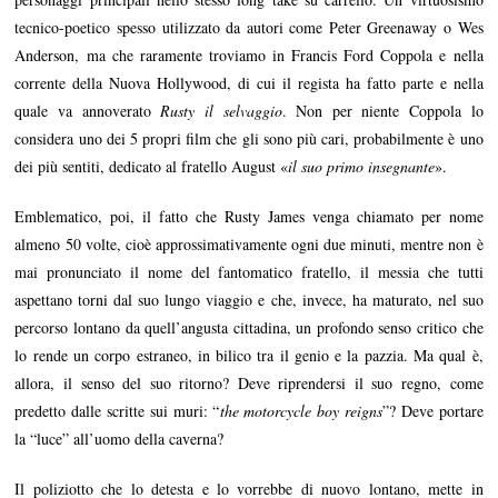
tecnico-poetico spesso utilizzato da autori come Peter Greenaway o Wes
Anderson, ma che raramente troviamo in Francis Ford Coppola e nella
corrente della Nuova Hollywood, di cui il regista ha fatto parte e nella
quale va annoverato
Rusty il selvaggio
. Non per niente Coppola lo
considera uno dei 5 propri film che gli sono più cari, probabilmente è uno
dei più sentiti, dedicato al fratello August «
il suo primo insegnante
».
Emblematico, poi, il fatto che Rusty James venga chiamato per nome
almeno 50 volte, cioè approssimativamente ogni due minuti, mentre non è
mai pronunciato il nome del fantomatico fratello, il messia che tutti
aspettano torni dal suo lungo viaggio e che, invece, ha maturato, nel suo
percorso lontano da quell’angusta cittadina, un profondo senso critico che
lo rende un corpo estraneo, in bilico tra il genio e la pazzia. Ma qual è,
allora, il senso del suo ritorno? Deve riprendersi il suo regno, come
predetto dalle scritte sui muri: “
the motorcycle boy reigns
”? Deve portare
la “luce” all’uomo della caverna?
Il poliziotto che lo detesta e lo vorrebbe di nuovo lontano, mette in