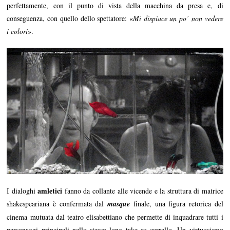
perfettamente, con il punto di vista della macchina da presa e, di
conseguenza, con quello dello spettatore: «
Mi dispiace un po’ non vedere
i colori
».
amletici
I dialoghi
fanno da collante alle vicende e la struttura di matrice
shakespeariana è confermata dal
masque
finale, una figura retorica del
cinema mutuata dal teatro elisabettiano che permette di inquadrare tutti i
personaggi principali nello stesso long take su carrello. Un virtuosismo