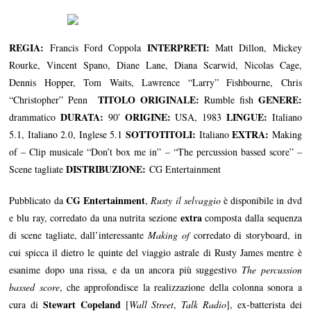
REGIA:
INTERPRETI:
Francis Ford Coppola
Matt Dillon, Mickey
Rourke, Vincent Spano, Diane Lane, Diana Scarwid, Nicolas Cage,
Dennis Hopper, Tom Waits, Lawrence “Larry” Fishbourne, Chris
TITOLO ORIGINALE:
GENERE:
“Christopher” Penn
Rumble fish
DURATA:
ORIGINE:
LINGUE:
drammatico
90′
USA, 1983
Italiano
SOTTOTITOLI
:
EXTRA:
5.1, Italiano 2.0, Inglese 5.1
Italiano
Making
of – Clip musicale “Don’t box me in” – “The percussion bassed score” –
DISTRIBUZIONE:
Scene tagliate
CG Entertainment
CG Entertainment
Pubblicato da
,
Rusty il selvaggio
è disponibile in dvd
extra
e blu ray, corredato da una nutrita sezione
composta dalla sequenza
di scene tagliate, dall’interessante
Making of
corredato di storyboard, in
cui spicca il dietro le quinte del viaggio astrale di Rusty James mentre è
esanime dopo una rissa, e da un ancora più suggestivo
The percussion
bassed score
, che approfondisce la realizzazione della colonna sonora a
Stewart Copeland
cura di
[
Wall Street
,
Talk Radio
], ex-batterista dei