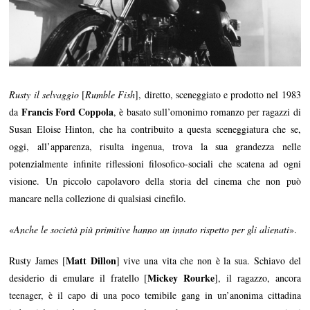
Rusty il selvaggio
[
Rumble Fish
], diretto, sceneggiato e prodotto nel 1983
Francis Ford Coppola
da
, è basato sull’omonimo romanzo per ragazzi di
Susan Eloise Hinton, che ha contribuito a questa sceneggiatura che se,
oggi, all’apparenza, risulta ingenua, trova la sua grandezza nelle
potenzialmente infinite riflessioni filosofico-sociali che scatena ad ogni
visione. Un piccolo capolavoro della storia del cinema che non può
mancare nella collezione di qualsiasi cinefilo.
«
Anche le società più primitive hanno un innato rispetto per gli alienati
».
Matt Dillon
Rusty James [
] vive una vita che non è la sua. Schiavo del
Mickey Rourke
desiderio di emulare il fratello [
], il ragazzo, ancora
teenager, è il capo di una poco temibile gang in un’anonima cittadina