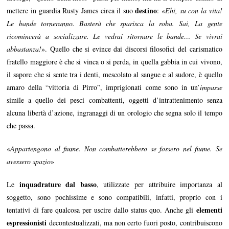
destino
mettere in guardia Rusty James circa il suo
: «
Ehi, su con la vita!
Le bande torneranno. Basterà che sparisca la roba. Sai, La gente
ricomincerà a socializzare. Le vedrai ritornare le bande… Se vivrai
abbastanza!
». Quello che si evince dai discorsi filosofici del carismatico
fratello maggiore è che si vinca o si perda, in quella gabbia in cui vivono,
il sapore che si sente tra i denti, mescolato al sangue e al sudore, è quello
amaro della “vittoria di Pirro”, imprigionati come sono in un’
impasse
simile a quello dei pesci combattenti, oggetti d’intrattenimento senza
alcuna libertà d’azione, ingranaggi di un orologio che segna solo il tempo
che passa.
«
Appartengono al fiume. Non combatterebbero se fossero nel fiume. Se
avessero spazio
»
inquadrature dal basso
Le
, utilizzate per attribuire importanza al
soggetto, sono pochissime e sono compatibili, infatti, proprio con i
elementi
tentativi di fare qualcosa per uscire dallo status quo. Anche gli
espressionisti
decontestualizzati, ma non certo fuori posto, contribuiscono