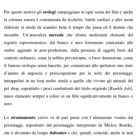
orologi
Per questo motivo gli
campeggiano in ogni scena del film e anche
la colonna sonora è contaminata da ticchettii, battiti cardiaci e altri suoni
elaborati in modo da scandire bene il tempo che passa ed il destino che
surreale
incombe. Un’atmosfera
che sfrutta moltissimi elementi del
registro espressionistico, dal bianco e nero fortemente contrastato alle
ombre aggiunte in post-produzione, dalla presenza di oggetti fuori dal
contesto ordinario, come la nebbia prevaricante, o fuori dimensione, come
il famoso orologio senza lancette, per comunicare allo spettatore uno stato
d’animo di angoscia e preoccupazione per la sorte dei personaggi,
intrappolati in un loop molto simile a quello che vivono gli animali del
pet shop, soprattutto i pesci combattenti del titolo originale [
Rumble fish
],
unico elemento sempre a colori in un film significativamente in bianco e
nero.
straniamento
Lo
visivo va di pari passo con l’alienazione vissuta dai
personaggi, soprattutto dal personaggio interpretato da Mickey Rourke,
daltonico
che è diventato da tempo
e che, quindi, coincide, anche se non