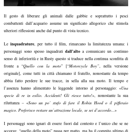
Il gesto di liberare gli animali dalle gabbie e soprattutto i pesci
combattenti dall’acquario assume un significato allegorico che stimola
ulteriori riflessioni anche dal punto di vista tecnico.
inquadrature
Le
, per tutto il film, rimarcano la limitatezza umana: i
dall’alto
personaggi sono spesso inquadrati
a comunicare un continuo
senso di inferiorità e in Rusty questo si traduce nella continua sconfitta di
fronte a “
Quello con la moto
” [“
Motorcycle Boy”
, nella versione
originale], come tutti in città chiamano il fratello, nonostante da tempo
abbia fatto perdere le sue tracce, in sella alla sua moto. Il tempo e
l’assenza hanno alimentato le leggende intorno al personaggio: «
Una
specie di re in esilio. Accidenti! Gli riesce tutto!
», nonostante la sua
riluttanza – «
Sono un po’ stufo di fare il Robin Hood o il pifferaio
magico. Preferisco restare un’attrazione locale, se sei d’accordo…
»
I personaggi sono ignari di essere fuori dal contesto e l’unico che se ne
accorge, “quello della moto” passa per matto, ma ha il compito ultimo di