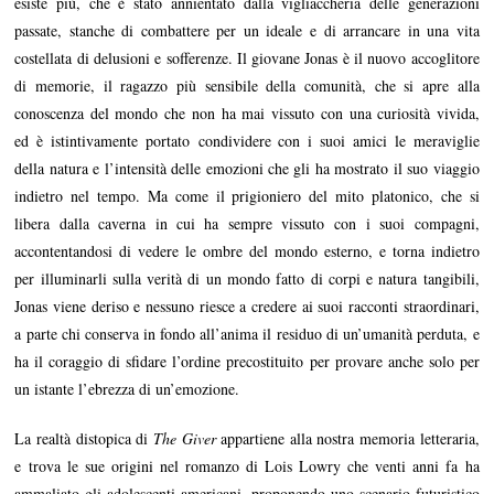
esiste più, che è stato annientato dalla vigliaccheria delle generazioni
passate, stanche di combattere per un ideale e di arrancare in una vita
costellata di delusioni e sofferenze. Il giovane Jonas è il nuovo accoglitore
di memorie, il ragazzo più sensibile della comunità, che si apre alla
conoscenza del mondo che non ha mai vissuto con una curiosità vivida,
ed è istintivamente portato condividere con i suoi amici le meraviglie
della natura e l’intensità delle emozioni che gli ha mostrato il suo viaggio
indietro nel tempo. Ma come il prigioniero del mito platonico, che si
libera dalla caverna in cui ha sempre vissuto con i suoi compagni,
accontentandosi di vedere le ombre del mondo esterno, e torna indietro
per illuminarli sulla verità di un mondo fatto di corpi e natura tangibili,
Jonas viene deriso e nessuno riesce a credere ai suoi racconti straordinari,
a parte chi conserva in fondo all’anima il residuo di un’umanità perduta, e
ha il coraggio di sfidare l’ordine precostituito per provare anche solo per
un istante l’ebrezza di un’emozione.
La realtà distopica di
The Giver
appartiene alla nostra memoria letteraria,
e trova le sue origini nel romanzo di Lois Lowry che venti anni fa ha
ammaliato gli adolescenti americani, proponendo uno scenario futuristico