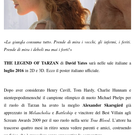
«
La giungla consuma tutto. Prende di mira i vecchi, gli infermi, i feriti.
Prende di mira i deboli ma mai i forti!
»
THE LEGEND OF TARZAN
David Yates
di
sarà nelle sale italiane a
luglio 2016
in 2D e 3D. Ecco il poster italiano ufficiale.
Dopo aver considerato Henry Cavill, Tom Hardy, Charlie Hunnam e
nientepopodimenoché il campione olimpico di nuoto Michael Phelps per
Alexander Skarsgård
il ruolo di Tarzan ha avuto la meglio
già
apprezzato in
Melancholia
e
Battleship
e vincitore del Best Villain agli
Scream Awards 2009 per il suo ruolo nella serie
True Blood
. L’attore ha
trascorso quattro mesi in ritiro senza vedere parenti e amici, costruendo