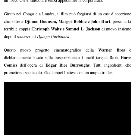
un fisico che è muscolare senza appesantire la corporatura.
Girato nel Congo e a Londra, il film può fregiarsi di un cast d’eccezione
Djimon Hounsou, Margot Robbie e John Hurt
che, oltre a
, presenta la
Christoph Waltz e Samuel L. Jackson
terribile coppia
di nuovo insieme
dopo il successo di
Django Unchained
.
Warner Bros
Questo nuovo progetto cinematografico della
è
Dark Horse
dichiaratamente basato sulla trasposizione a fumetti targata
Comics
Edgar Rice Burroughs
dell’opera di
. Tutti ingredienti che
promettono spettacolo. Godiamoci l’attesa con un ampio trailer.