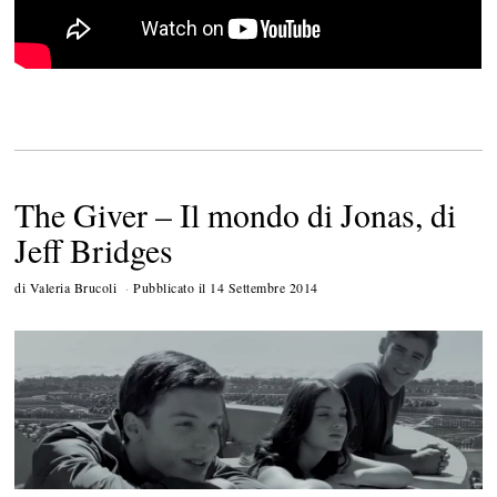
The Giver – Il mondo di Jonas, di
Jeff Bridges
di
Valeria Brucoli
Pubblicato il
14 Settembre 2014
5
N
o
v
e
m
b
r
e
2
0
1