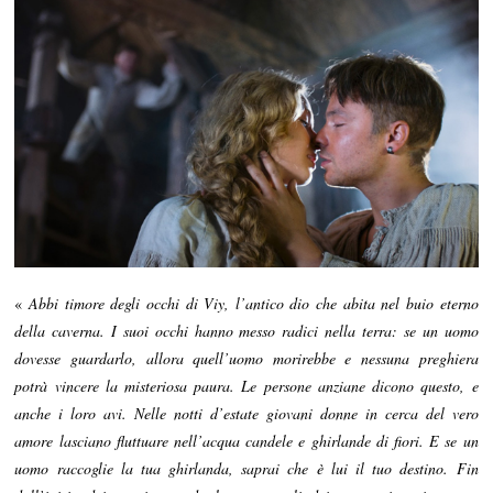
«
Abbi timore degli occhi di Viy, l’antico dio che abita nel buio eterno
della caverna. I suoi occhi hanno messo radici nella terra: se un uomo
dovesse guardarlo, allora quell’uomo morirebbe e nessuna preghiera
potrà vincere la misteriosa paura. Le persone anziane dicono questo, e
anche i loro avi. Nelle notti d’estate giovani donne in cerca del vero
amore lasciano fluttuare nell’acqua candele e ghirlande di fiori. E se un
uomo raccoglie la tua ghirlanda, saprai che è lui il tuo destino. Fin