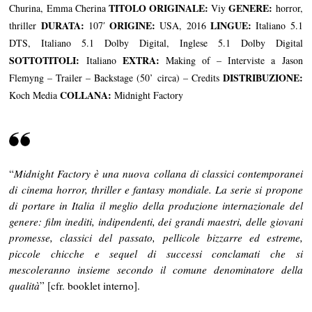
TITOLO ORIGINALE:
GENERE:
Churina, Emma Cherina
Viy
horror,
DURATA:
ORIGINE:
LINGUE:
thriller
107′
USA, 2016
Italiano 5.1
DTS, Italiano 5.1 Dolby Digital, Inglese 5.1 Dolby Digital
SOTTOTITOLI
:
EXTRA:
Italiano
Making of – Interviste a Jason
DISTRIBUZIONE:
Flemyng – Trailer – Backstage (50’ circa) – Credits
COLLANA:
Koch Media
Midnight Factory
“
Midnight Factory è una nuova collana di classici contemporanei
di cinema horror, thriller e fantasy mondiale. La serie si propone
di portare in Italia il meglio della produzione internazionale del
genere: film inediti, indipendenti, dei grandi maestri, delle giovani
promesse, classici del passato, pellicole bizzarre ed estreme,
piccole chicche e sequel di successi conclamati che si
mescoleranno insieme secondo il comune denominatore della
qualità
” [cfr. booklet interno].