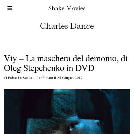
Shake Movies
Charles Dance
Viy – La maschera del demonio, di
Oleg Stepchenko in DVD
di
Fabio La Scalia
Pubblicato il
25 Giugno 2017
2
A
g
o
s
t
o
2
0
1
7