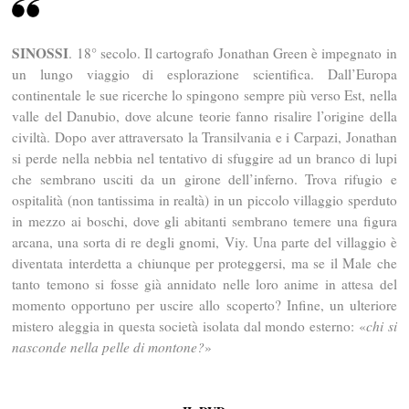
SINOSSI
. 18° secolo. Il cartografo Jonathan Green è impegnato in
un lungo viaggio di esplorazione scientifica. Dall’Europa
continentale le sue ricerche lo spingono sempre più verso Est, nella
valle del Danubio, dove alcune teorie fanno risalire l’origine della
civiltà. Dopo aver attraversato la Transilvania e i Carpazi, Jonathan
si perde nella nebbia nel tentativo di sfuggire ad un branco di lupi
che sembrano usciti da un girone dell’inferno. Trova rifugio e
ospitalità (non tantissima in realtà) in un piccolo villaggio sperduto
in mezzo ai boschi, dove gli abitanti sembrano temere una figura
arcana, una sorta di re degli gnomi, Viy. Una parte del villaggio è
diventata interdetta a chiunque per proteggersi, ma se il Male che
tanto temono si fosse già annidato nelle loro anime in attesa del
momento opportuno per uscire allo scoperto? Infine, un ulteriore
mistero aleggia in questa società isolata dal mondo esterno: «
chi si
nasconde nella pelle di montone?
»