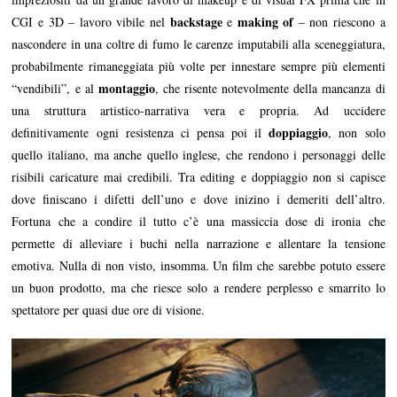
backstage
making of
CGI e 3D – lavoro vibile nel
e
– non riescono a
nascondere in una coltre di fumo le carenze imputabili alla sceneggiatura,
probabilmente rimaneggiata più volte per innestare sempre più elementi
montaggio
“vendibili”, e al
, che risente notevolmente della mancanza di
una struttura artistico-narrativa vera e propria. Ad uccidere
doppiaggio
definitivamente ogni resistenza ci pensa poi il
, non solo
quello italiano, ma anche quello inglese, che rendono i personaggi delle
risibili caricature mai credibili. Tra editing e doppiaggio non si capisce
dove finiscano i difetti dell’uno e dove inizino i demeriti dell’altro.
Fortuna che a condire il tutto c’è una massiccia dose di ironia che
permette di alleviare i buchi nella narrazione e allentare la tensione
emotiva. Nulla di non visto, insomma. Un film che sarebbe potuto essere
un buon prodotto, ma che riesce solo a rendere perplesso e smarrito lo
spettatore per quasi due ore di visione.