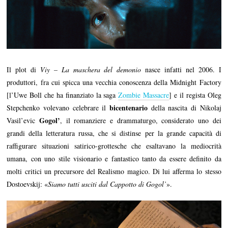
Il plot di
Viy – La maschera del demonio
nasce infatti nel 2006. I
produttori, fra cui spicca una vecchia conoscenza della Midnight Factory
[l’Uwe Boll che ha finanziato la saga
Zombie Massacre
] e il regista Oleg
bicentenario
Stepchenko volevano celebrare il
della nascita di Nikolaj
Gogol’
Vasil’evic
, il romanziere e drammaturgo, considerato uno dei
grandi della letteratura russa, che si distinse per la grande capacità di
raffigurare situazioni satirico-grottesche che esaltavano la mediocrità
umana, con uno stile visionario e fantastico tanto da essere definito da
molti critici un precursore del Realismo magico. Di lui afferma lo stesso
Dostoevskij: «
Siamo tutti usciti dal Cappotto di Gogol’
».