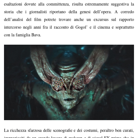
esaltazioni dovute alla committenza, risulta estremamente suggestiva la
storia che i giornalisti riportano della genesi dell’opera. A corredo
dell’analisi del film potrete trovare anche un excursus sul rapporto
intercorso negli anni fra il racconto di Gogol’ e il cinema e soprattutto
con la famiglia Bava.
La ricchezza sfarzosa delle scenografie e dei costumi, peraltro ben curati,
impreziositi da un grande lavoro di makeup e di visual FX prima che in