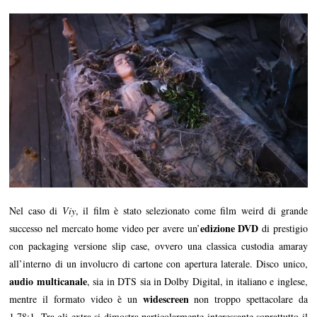
Nel caso di
Viy
, il film è stato selezionato come film weird di grande
edizione DVD
successo nel mercato home video per avere un’
di prestigio
con packaging versione slip case, ovvero una classica custodia amaray
all’interno di un involucro di cartone con apertura laterale. Disco unico,
audio multicanale
, sia in DTS sia in Dolby Digital, in italiano e inglese,
widescreen
mentre il formato video è un
non troppo spettacolare da
1.78:1. Tra gli extra si dimostra particolarmente interessante soprattutto il