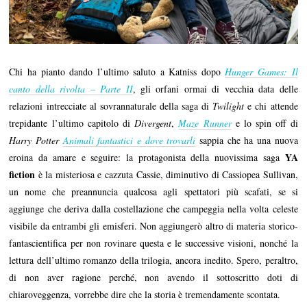
Chi ha pianto dando l’ultimo saluto a Katniss dopo
Hunger Games: Il
canto della rivolta – Parte II
, gli orfani ormai di vecchia data delle
relazioni intrecciate al sovrannaturale della saga di
Twilight
e chi attende
trepidante l’ultimo capitolo di
Divergent
,
Maze Runner
e lo spin off di
Harry Potter
Animali fantastici e dove trovarli
sappia che ha una nuova
YA
eroina da amare e seguire: la protagonista della nuovissima saga
fiction
è la misteriosa e cazzuta Cassie, diminutivo di Cassiopea Sullivan,
un nome che preannuncia qualcosa agli spettatori più scafati, se si
aggiunge che deriva dalla costellazione che campeggia nella volta celeste
visibile da entrambi gli emisferi. Non aggiungerò altro di materia storico-
fantascientifica per non rovinare questa e le successive visioni, nonché la
lettura dell’ultimo romanzo della trilogia, ancora inedito. Spero, peraltro,
di non aver ragione perché, non avendo il sottoscritto doti di
chiaroveggenza, vorrebbe dire che la storia è tremendamente scontata.