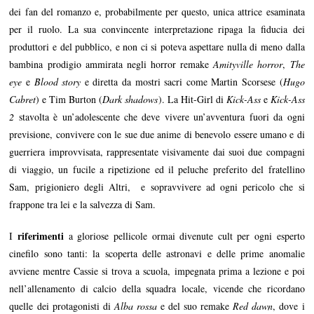
dei fan del romanzo e, probabilmente per questo, unica attrice esaminata
per il ruolo. La sua convincente interpretazione ripaga la fiducia dei
produttori e del pubblico, e non ci si poteva aspettare nulla di meno dalla
bambina prodigio ammirata negli horror remake
Amityville horror
,
The
eye
e
Blood story
e diretta da mostri sacri come Martin Scorsese (
Hugo
Cabret
) e Tim Burton (
Dark shadows
). La Hit-Girl di
Kick-Ass
e
Kick-Ass
2
stavolta è un’adolescente che deve vivere un’avventura fuori da ogni
previsione, convivere con le sue due anime di benevolo essere umano e di
guerriera improvvisata, rappresentate visivamente dai suoi due compagni
di viaggio, un fucile a ripetizione ed il peluche preferito del fratellino
Sam, prigioniero degli Altri, e sopravvivere ad ogni pericolo che si
frappone tra lei e la salvezza di Sam.
riferimenti
I
a gloriose pellicole ormai divenute cult per ogni esperto
cinefilo sono tanti: la scoperta delle astronavi e delle prime anomalie
avviene mentre Cassie si trova a scuola, impegnata prima a lezione e poi
nell’allenamento di calcio della squadra locale, vicende che ricordano
quelle dei protagonisti di
Alba rossa
e del suo remake
Red dawn
, dove i