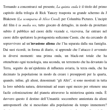
Tornando a concentrarci sul presente,
La quinta onda
è il titolo del primo
capitolo della trilogia di Rick Yancey trasposta su grande schermo da J
Blakeson (
La scomparsa di Alice Creed
) per Columbia Pictures. L’incipit
del film è
in media res
, tutto giocato di dettaglio, in modo da proiettare
subito il pubblico nel cuore delle vicende e, viceversa, far entrare nel
cuore dello spettatore la protagonista sedicenne Cassie, che sta cercando di
invasione aliena
sopravvivere ad un’
che l’ha separata dalla sua famiglia.
Dai suoi ricordi, in forma di diario, si apprende che l’attacco è avvenuto
in diversi momenti: una prima onda, un black-out totale che ha
ottenebrato ogni tecnologia, una seconda, un terremoto che ha devastato la
Terra, seguito da un’epidemia di influenza aviaria, la terza onda, che ha
decimato la popolazione in modo da creare i presupposti per la quarta,
quando, infine, gli alieni, denominati “gli Altri”, si sono mostrati in tutta
la loro subdola natura, determinati ad usare ogni mezzo per ottenere una
facile colonizzazione del pianeta attraverso la misteriosa quinta onda. È
davvero questo il destino dell’Umanità: soccombere annientata da alieni
antropomorfi che si mescolano alla popolazione da tempo immemore?