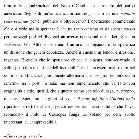
film e la colonizzazione del Nuovo Continente a scapito dei nativi
americani. Segno di un’autocritica ormai sdoganata o di una
captatio
benevolentiae
per il pubblico d’oltreoceano? L’operazione commerciale
c’è e si vede ma la speranza è che tra tanto cinismo ci sia ancora spazio
per messaggi positivi divulgati attraverso operazioni di marketing e non
amore
speranza
viceversa. Gli Altri considerano l’
un inganno e la
un’illusione che genera debolezza. Anche il cinema, in fondo, è illusione,
inganno. E quello che lo spettatore chiede al cinema, sottoscrivendo il
solito patto di sospensione dell’incredulità, è di non essere mai tradito nei
sentimenti: Hitchcock giustamente affermava che bisogna riempire sia lo
schermo sia i posti in sala, ma non dimenticando che va fatto con
originalità e stile, qualità che a questo primo capitolo di saga, purtroppo,
mancano. Speriamo che gli attesi sequel
Il mare infinito
e
L’ultima stella
riportino terrestri e alieni a percorrere sentieri meno battuti e che l’aver
scomodato il mito di Cassiopea funga da volano per delle svolte
interessanti e… imprevedibili.
«
Che cosa gli serve?
»