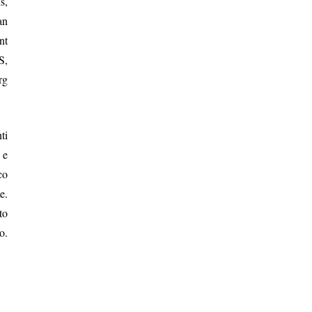
s,
an
nt
S,
rg
ti
 e
co
e.
to
o.