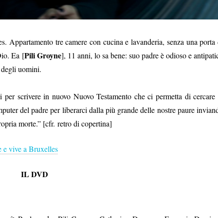
lles. Appartamento tre camere con cucina e lavanderia, senza una porta 
Pili Groyne
Dio. Ea [
], 11 anni, lo sa bene: suo padre è odioso e antipati
 degli uomini.
i per scrivere in nuovo Nuovo Testamento che ci permetta di cercare 
omputer del padre per liberarci dalla più grande delle nostre paure invian
pria morte.” [cfr. retro di copertina]
e e vive a Bruxelles
IL DVD