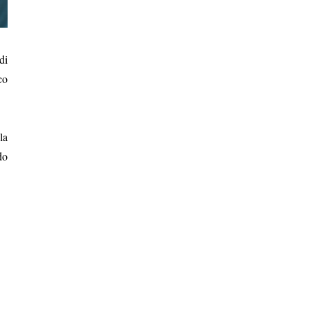
di
co
la
do