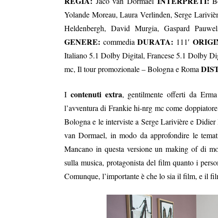
REGIA:
INTERPRETI:
Jaco van Dormael
Be
Yolande Moreau, Laura Verlinden, Serge Lariviè
Heldenbergh, David Murgia, Gaspard Pauwe
GENERE:
DURATA:
ORIGI
commedia
111′
Italiano 5.1 Dolby Digital, Francese 5.1 Dolby Di
DIS
mc, Il tour promozionale – Bologna e Roma
contenuti extra
I
, gentilmente offerti da Erma
l’avventura di Frankie hi-nrg mc come doppiatore d
Bologna e le interviste a Serge Larivière e Didie
van Dormael, in modo da approfondire le tematic
Mancano in questa versione un making of di mo
sulla musica, protagonista del film quanto i person
Comunque, l’importante è che lo sia il film, e il fi