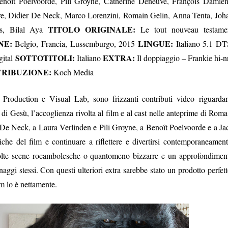
noît Poelvoorde, Pili Groyne, Catherine Deneuve, François Damien
re, Didier De Neck, Marco Lorenzini, Romain Gelin, Anna Tenta, Joh
TITOLO ORIGINALE:
ls, Bilal Aya
Le tout nouveau testame
NE:
LINGUE:
Belgio, Francia, Lussemburgo, 2015
Italiano 5.1 DT
SOTTOTITOLI
:
EXTRA:
gital
Italiano
Il doppiaggio – Frankie hi-n
TRIBUZIONE:
Koch Media
 Production e Visual Lab, sono frizzanti contributi video riguardan
i Gesù, l’accoglienza rivolta al film e al cast nelle anteprime di Roma
r De Neck, a Laura Verlinden e Pili Groyne, a Benoît Poelvoorde e a Ja
he del film e continuare a riflettere e divertirsi contemporaneament
lte scene rocambolesche o quantomeno bizzarre e un approfondimen
aggi stessi. Con questi ulteriori extra sarebbe stato un prodotto perfett
lm lo è nettamente.