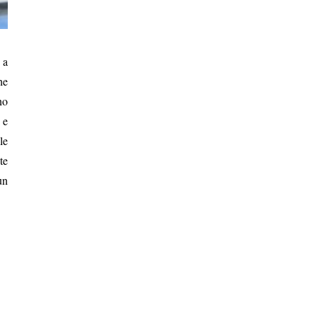
 a
he
no
 e
le
te
un