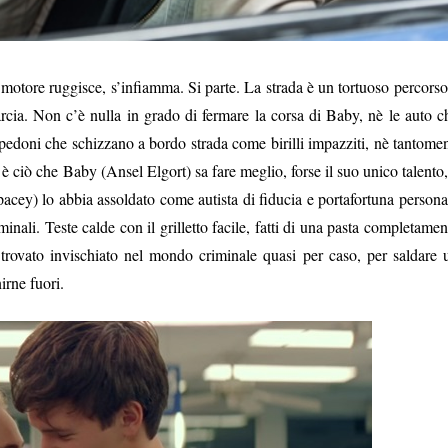
l motore ruggisce, s’infiamma. Si parte. La strada è un tortuoso percorso
arcia. Non c’è nulla in grado di fermare la corsa di Baby, nè le auto c
 i pedoni che schizzano a bordo strada come birilli impazziti, nè tantome
 è ciò che Baby (Ansel Elgort) sa fare meglio, forse il suo unico talento,
cey) lo abbia assoldato come autista di fiducia e portafortuna persona
inali. Teste calde con il grilletto facile, fatti di una pasta completamen
trovato invischiato nel mondo criminale quasi per caso, per saldare 
irne fuori.