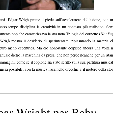
i. Edgar Wrigh preme il piede sull’acceleratore dell’azione, con u
esso tempo disciplina la creatività in un contesto più realistico. Sen
isamente pop che caratterizzava la sua nota Trilogia del cornetto (
Hot Fuz
 Wrigh mostra il desiderio di sperimentare, riplasmando la materia c
curo meno eccentrica. Ma ciò nonostante colpisce ancora una volta n
manuale dietro la macchina da presa, che non perde neanche per un istan
 immagini, come se il copione sia stato scritto sulla sua partitura musical
iera possibile, con la musica fissa nelle orecchie e il motore della stor
gar Wright per Baby