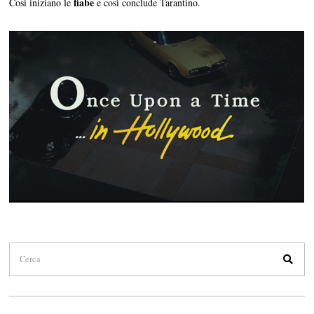
fiabe
Così iniziano le
e così conclude Tarantino.