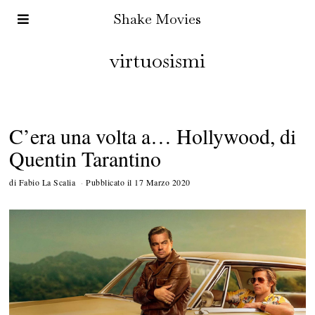
Shake Movies
virtuosismi
C’era una volta a… Hollywood, di
Quentin Tarantino
di
Fabio La Scalia
Pubblicato il
17 Marzo 2020
2
8
O
t
t
o
b
r
e
2
0
2