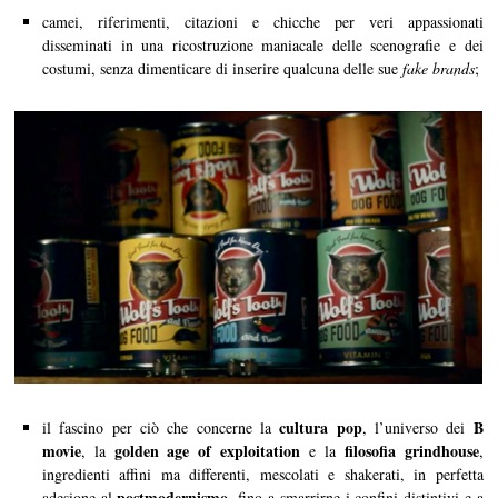
camei, riferimenti, citazioni e chicche per veri appassionati
disseminati in una ricostruzione maniacale delle scenografie e dei
costumi, senza dimenticare di inserire qualcuna delle sue
fake brands
;
cultura pop
B
il fascino per ciò che concerne la
, l’universo dei
movie
golden age of exploitation
filosofia grindhouse
, la
e la
,
ingredienti affini ma differenti, mescolati e shakerati, in perfetta
postmodernismo
adesione al
, fino a smarrirne i confini distintivi e a