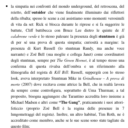
la simpatia nei confronti del mondo underground, del retroscena, del
outsider
reietto, dell’
che viene finalmente illuminato dai riflettori
della ribalta; spesso le scene a cui assistiamo sono momenti verosimili
di vita da set: Rick si blocca durante le riprese e si fa suggerire le
battute, Cliff battibecca con Bruce Lee dietro le quinte de
Il
stuntmen
calabrone verde
e lo stesso palesare la presenza degli
è già
di per sé una prova di questa simpatia; curiosità a margine: la
presenza di Kurt Russell (lo stuntman Randy, ma anche voce
narrante) e Zoë Bell (sua moglie e collega Janet) come coordinatori
degli stuntman, sempre per
The Green Hornet
, è al tempo stesso una
conferma di questa rivalsa dell’ombra e un riferimento alla
filmografia del regista di
Kill Bill
: Russell, suppergiù con lo stesso
look, aveva interpretato Stuntman Mike in
Grindhouse – A prova di
morte
(2007) dove recitava come attrice la Bell, che in realtà lavora
da sempre come controfigura, soprattutto di Uma Thurman; a tal
proposito, bisogna aggiungere che Tarantino accredita loro insieme a
“The Gang”
Michael Madsen e altri come
, praticamente i suoi attori-
feticcio (proprio Zoë Bell è la regina delle presenze in 7
lungometraggi del regista). Inoltre, un altro habitué, Tim Roth, ne è
accreditato come membro, anche se le sue scene sono state tagliate da
questo film;