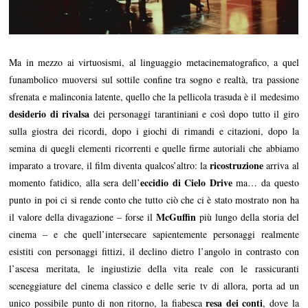
Ma in mezzo ai virtuosismi, al linguaggio metacinematografico, a quel
funambolico muoversi sul sottile confine tra sogno e realtà, tra passione
sfrenata e malinconia latente, quello che la pellicola trasuda è il medesimo
desiderio di rivalsa
dei personaggi tarantiniani e così dopo tutto il giro
sulla giostra dei ricordi, dopo i giochi di rimandi e citazioni, dopo la
semina di quegli elementi ricorrenti e quelle firme autoriali che abbiamo
ricostruzione
imparato a trovare, il film diventa qualcos’altro: la
arriva al
eccidio di Cielo Drive
momento fatidico, alla sera dell’
ma… da questo
punto in poi ci si rende conto che tutto ciò che ci è stato mostrato non ha
McGuffin
il valore della divagazione – forse il
più lungo della storia del
cinema – e che quell’intersecare sapientemente personaggi realmente
esistiti con personaggi fittizi, il declino dietro l’angolo in contrasto con
l’ascesa meritata, le ingiustizie della vita reale con le rassicuranti
sceneggiature del cinema classico e delle serie tv di allora, porta ad un
resa dei conti
unico possibile punto di non ritorno, la fiabesca
, dove la