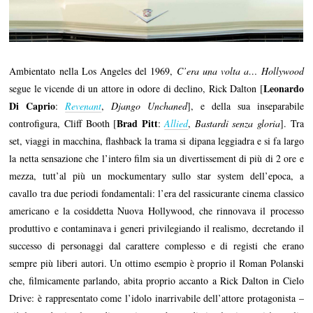
Ambientato nella Los Angeles del 1969,
C’era una volta a… Hollywood
Leonardo
segue le vicende di un attore in odore di declino, Rick Dalton [
Di Caprio
:
Revenant
,
Django Unchaned
], e della sua inseparabile
Brad Pitt
controfigura, Cliff Booth [
:
Allied
,
Bastardi senza gloria
]. Tra
set, viaggi in macchina, flashback la trama si dipana leggiadra e si fa largo
la netta sensazione che l’intero film sia un divertissement di più di 2 ore e
mezza, tutt’al più un mockumentary sullo star system dell’epoca, a
cavallo tra due periodi fondamentali: l’era del rassicurante cinema classico
americano e la cosiddetta Nuova Hollywood, che rinnovava il processo
produttivo e contaminava i generi privilegiando il realismo, decretando il
successo di personaggi dal carattere complesso e di registi che erano
sempre più liberi autori. Un ottimo esempio è proprio il Roman Polanski
che, filmicamente parlando, abita proprio accanto a Rick Dalton in Cielo
Drive: è rappresentato come l’idolo inarrivabile dell’attore protagonista –