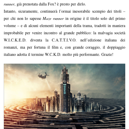
runner
, già prenotata dalla Fox? è presto per dirlo.
Intanto, sicuramente, continuerà l’ormai inesorabile scempio dei titoli –
per chi non lo sapesse
Maze runner
in origine è il titolo solo del primo
volume – e di alcuni elementi importanti della trama, tradotti in maniera
improbabile per venire incontro al grande pubblico: la malvagia società
W.I.C.K.E.D. diventa la C.A.T.T.I.V.O. nell’edizione italiana dei
romanzi, ma per fortuna il film e, con grande coraggio, il doppiaggio
italiano adotta il termine W.C.K.D. molto più performante. Grazie!