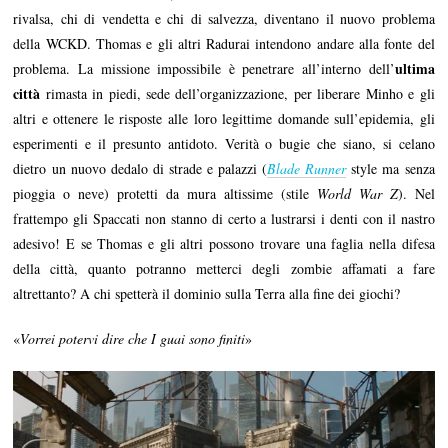
rivalsa, chi di vendetta e chi di salvezza, diventano il nuovo problema
della WCKD. Thomas e gli altri Radurai intendono andare alla fonte del
ultima
problema. La missione impossibile è penetrare all’interno dell’
città
rimasta in piedi, sede dell’organizzazione, per liberare Minho e gli
altri e ottenere le risposte alle loro legittime domande sull’epidemia, gli
esperimenti e il presunto antidoto. Verità o bugie che siano, si celano
dietro un nuovo dedalo di strade e palazzi (
Blade Runner
style ma senza
pioggia o neve) protetti da mura altissime (stile
World War Z
). Nel
frattempo gli Spaccati non stanno di certo a lustrarsi i denti con il nastro
adesivo! E se Thomas e gli altri possono trovare una faglia nella difesa
della città, quanto potranno metterci degli zombie affamati a fare
altrettanto? A chi spetterà il dominio sulla Terra alla fine dei giochi?
«
Vorrei potervi dire che I guai sono finiti
»