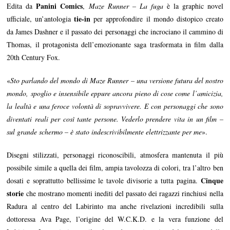
Panini Comics
Edita da
,
Maze Runner – La fuga
è la graphic novel
tie-in
ufficiale, un’antologia
per approfondire il mondo distopico creato
da James Dashner e il passato dei personaggi che incrociano il cammino di
Thomas, il protagonista dell’emozionante saga trasformata in film dalla
20th Century Fox.
«
Sto parlando del mondo di Maze Runner – una versione futura del nostro
mondo, spoglio e insensibile eppure ancora pieno di cose come l’amicizia,
la lealtà e una feroce volontà di sopravvivere. E con personaggi che sono
diventati reali per così tante persone. Vederlo prendere vita in un film –
sul grande schermo – è stato indescrivibilmente elettrizzante per me
».
Disegni stilizzati, personaggi riconoscibili, atmosfera mantenuta il più
possibile simile a quella dei film, ampia tavolozza di colori, tra l’altro ben
Cinque
dosati e soprattutto bellissime le tavole divisorie a tutta pagina.
storie
che mostrano momenti inediti del passato dei ragazzi rinchiusi nella
Radura al centro del Labirinto ma anche rivelazioni incredibili sulla
dottoressa Ava Page, l’origine del W.C.K.D. e la vera funzione del