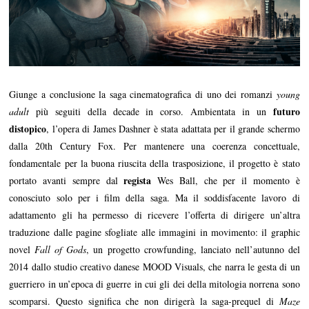
Giunge a conclusione la saga cinematografica di uno dei romanzi
young
futuro
adult
più seguiti della decade in corso. Ambientata in un
distopico
, l’opera di James Dashner è stata adattata per il grande schermo
dalla 20th Century Fox. Per mantenere una coerenza concettuale,
fondamentale per la buona riuscita della trasposizione, il progetto è stato
regista
portato avanti sempre dal
Wes Ball, che per il momento è
conosciuto solo per i film della saga. Ma il soddisfacente lavoro di
adattamento gli ha permesso di ricevere l’offerta di dirigere un’altra
traduzione dalle pagine sfogliate alle immagini in movimento: il graphic
novel
Fall of Gods
, un progetto crowfunding, lanciato nell’autunno del
2014 dallo studio creativo danese MOOD Visuals, che narra le gesta di un
guerriero in un’epoca di guerre in cui gli dei della mitologia norrena sono
scomparsi. Questo significa che non dirigerà la saga-prequel di
Maze