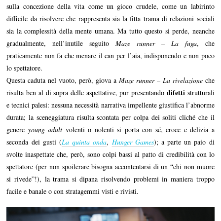
sulla concezione della vita come un gioco crudele, come un labirinto
difficile da risolvere che rappresenta sia la fitta trama di relazioni sociali
sia la complessità della mente umana. Ma tutto questo si perde, neanche
gradualmente, nell’inutile seguito
Maze runner – La fuga
, che
praticamente non fa che menare il can per l’aia, indisponendo e non poco
lo spettatore.
Questa caduta nel vuoto, però, giova a
Maze runner – La rivelazione
che
difetti
risulta ben al di sopra delle aspettative, pur presentando
strutturali
e tecnici palesi: nessuna necessità narrativa impellente giustifica l’abnorme
durata; la sceneggiatura risulta scontata per colpa dei soliti cliché che il
genere
young adult
volenti o nolenti si porta con sé, croce e delizia a
seconda dei gusti (
La quinta onda
,
Hunger Games
); a parte un paio di
svolte inaspettate che, però, sono colpi bassi al patto di credibilità con lo
spettatore (per non spoilerare bisogna accontentarsi di un “chi non muore
si rivede”!), la trama si dipana risolvendo problemi in maniera troppo
facile e banale o con stratagemmi visti e rivisti.