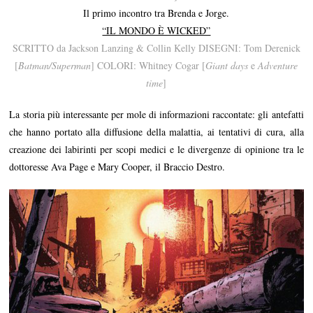
Il primo incontro tra Brenda e Jorge.
“IL MONDO È WICKED”
SCRITTO da Jackson Lanzing & Collin Kelly DISEGNI: Tom Derenick
[
Batman/Superman
] COLORI: Whitney Cogar [
Giant days
e
Adventure
time
]
La storia più interessante per mole di informazioni raccontate: gli antefatti
che hanno portato alla diffusione della malattia, ai tentativi di cura, alla
creazione dei labirinti per scopi medici e le divergenze di opinione tra le
dottoresse Ava Page e Mary Cooper, il Braccio Destro.