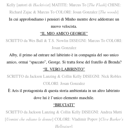
Kelly [autori di
Hacktivist
] MATITE: Marcus To [
The Flash
] CHINE:
Richard Zajac & Marcus To COLORI: Josan Gonzalez [
The woods
]
In cui approfondiamo i pensieri di Minho mentre deve addestrare un
nuovo velocista.
“IL MIO AMICO GEORGE”
SCRITTO da Wes Ball & T.S. Nowlin DISEGNI: Marcus To COLORI:
Josan Gonzalez
Alby, il primo ad entrare nel labirinto è in compagnia del suo unico
amico, ormai “spaccato”, George. Si tratta forse del fratello di Brenda?
“IL VERO LABIRINTO”
SCRITTO da Jackson Lanzing & Collin Kelly DISEGNI: Nick Robles
COLORI: Josan Gonzalez
È Aris il protagonista di questa storia ambientata in un altro labirinto
dove lui è l’unico elemento maschile.
“BRUCIATI”
SCRITTO da Jackson Lanzing & Collin Kelly DISEGNI: Andrea Mutti
[
Uomini che odiano le donne
] COLORI: Vladimir Popov [
Clive Barker’s
Hellraiser
]