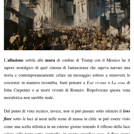
allusione
mura
L’
sottile alle
di confine di Trump con il Messico ha il
sapore nostalgico di quel cinema di fantascienza che sapeva narrare una
storia e contemporaneamente celare un messaggio sotteso a smuovere le
coscienze in maniera recondita, basti pensare a
Essi vivono
o
La cosa
di
John Carpenter o ai morti viventi di Romero. Rispolverare questa vena
moralistica non sarebbe male.
Dal punto di vista tecnico, invece, non si può passare sotto silenzio il
lens
flare
sotto le luci al neon nelle scene di massa in città: se può essere visto
come una scelta stilistica in un esterno giorno tenendo il riflesso della luce
solare sulla lente sotto controllo, in questo specifico caso, il flare suona