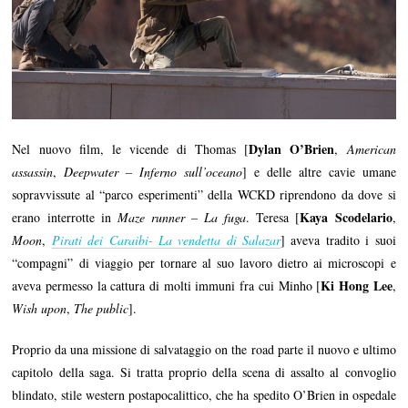
Dylan O’Brien
Nel nuovo film, le vicende di Thomas [
,
American
assassin
,
Deepwater – Inferno sull’oceano
] e delle altre cavie umane
sopravvissute al “parco esperimenti” della WCKD riprendono da dove si
Kaya Scodelario
erano interrotte in
Maze runner – La fuga
. Teresa [
,
Moon
,
Pirati dei Caraibi- La vendetta di Salazar
] aveva tradito i suoi
“compagni” di viaggio per tornare al suo lavoro dietro ai microscopi e
Ki Hong Lee
aveva permesso la cattura di molti immuni fra cui Minho [
,
Wish upon
,
The public
].
Proprio da una missione di salvataggio on the road parte il nuovo e ultimo
capitolo della saga. Si tratta proprio della scena di assalto al convoglio
blindato, stile western postapocalittico, che ha spedito O’Brien in ospedale