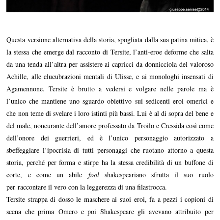
Questa versione alternativa della storia, spogliata dalla sua patina mitica, è
la stessa che emerge dal racconto di Tersite, l’anti-eroe deforme che salta
da una tenda all’altra per assistere ai capricci da donnicciola del valoroso
Achille, alle elucubrazioni mentali di Ulisse, e ai monologhi insensati di
Agamennone. Tersite è brutto a vedersi e volgare nelle parole ma è
l’unico che mantiene uno sguardo obiettivo sui sedicenti eroi omerici e
che non teme di svelare i loro istinti più bassi. Lui è al di sopra del bene e
del male, noncurante dell’amore professato da Troilo e Cressida così come
dell’onore dei guerrieri, ed è l’unico personaggio autorizzato a
sbeffeggiare l’ipocrisia di tutti personaggi che ruotano attorno a questa
storia, perché per forma e stirpe ha la stessa credibilità di un buffone di
corte, e come un abile
fool
shakespeariano sfrutta il suo ruolo
per raccontare il vero con la leggerezza di una filastrocca.
Tersite strappa di dosso le maschere ai suoi eroi, fa a pezzi i copioni di
scena che prima Omero e poi Shakespeare gli avevano attribuito per