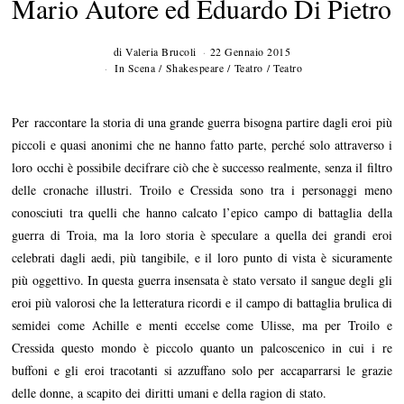
Mario Autore ed Eduardo Di Pietro
di
Valeria Brucoli
22 Gennaio 2015
2
5
In Scena
/
Shakespeare
/
Teatro
/
Teatro
G
e
n
Per raccontare la storia di una grande guerra bisogna partire dagli eroi più
n
a
piccoli e quasi anonimi che ne hanno fatto parte, perché solo attraverso i
i
loro occhi è possibile decifrare ciò che è successo realmente, senza il filtro
o
2
delle cronache illustri. Troilo e Cressida sono tra i personaggi meno
0
1
conosciuti tra quelli che hanno calcato l’epico campo di battaglia della
5
guerra di Troia, ma la loro storia è speculare a quella dei grandi eroi
celebrati dagli aedi, più tangibile, e il loro punto di vista è sicuramente
più oggettivo. In questa guerra insensata è stato versato il sangue degli gli
eroi più valorosi che la letteratura ricordi e il campo di battaglia brulica di
semidei come Achille e menti eccelse come Ulisse, ma per Troilo e
Cressida questo mondo è piccolo quanto un palcoscenico in cui i re
buffoni e gli eroi tracotanti si azzuffano solo per accaparrarsi le grazie
delle donne, a scapito dei diritti umani e della ragion di stato.