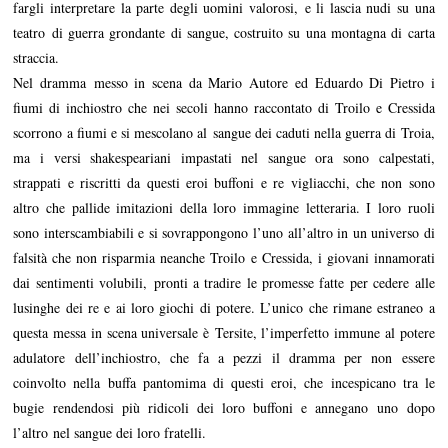
fargli interpretare la parte degli uomini valorosi, e li lascia nudi su una
teatro di guerra grondante di sangue, costruito su una montagna di carta
straccia.
Nel dramma messo in scena da Mario Autore ed Eduardo Di Pietro i
fiumi di inchiostro che nei secoli hanno raccontato di Troilo e Cressida
scorrono a fiumi e si mescolano al sangue dei caduti nella guerra di Troia,
ma i versi shakespeariani impastati nel sangue ora sono calpestati,
strappati e riscritti da questi eroi buffoni e re vigliacchi, che non sono
altro che pallide imitazioni della loro immagine letteraria. I loro ruoli
sono interscambiabili e si sovrappongono l’uno all’altro in un universo di
falsità che non risparmia neanche Troilo e Cressida, i giovani innamorati
dai sentimenti volubili, pronti a tradire le promesse fatte per cedere alle
lusinghe dei re e ai loro giochi di potere. L’unico che rimane estraneo a
questa messa in scena universale è Tersite, l’imperfetto immune al potere
adulatore dell’inchiostro, che fa a pezzi il dramma per non essere
coinvolto nella buffa pantomima di questi eroi, che incespicano tra le
bugie rendendosi più ridicoli dei loro buffoni e annegano uno dopo
l’altro nel sangue dei loro fratelli.