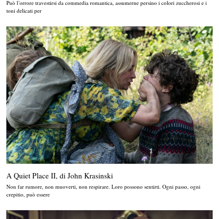
Può l’orrore travestirsi da commedia romantica, assumerne persino i colori zuccherosi e i
toni delicati per
A Quiet Place II, di John Krasinski
Non far rumore, non muoverti, non respirare. Loro possono sentirti. Ogni passo, ogni
crepitio, può essere