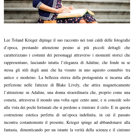
Lee Toland Krieger dipinge il suo racconto nei toni caldi delle fotografie
d’epoca, prestando attenzione pesino ai più piccoli dettagli che
caratterizzano i costumi dei personaggi attraverso i momenti storici che
rappresentano, lasciando intatta l’eleganza di Adaline, che fonde su se
stessa gli stili degli anni che ha vissuto in uno squisito connubio tra
antico e moderno. La bellezza eterea della protagonista si incarna alla
perfezione nelle fattezze di Blake Lively, che attira magneticamente
l’attenzione su Adaline, una donna straordinaria che, proprio come una
cometa, attraversa il mondo una volta ogni cento anni, e si concede solo
alla vista dei pochi fortunati che si perdono a rimirare il cielo. E in questa
costruzione estetica perfetta di un’epoca indefinita, in cui il passato
incontra costantemente il presente, Krieger spinge ad abbandonarsi alla
fantasia, dimenticando per un istante la verità della scienza e il cinismo