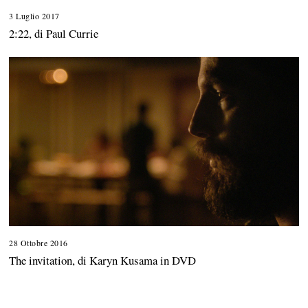
3 Luglio 2017
2
A
2:22, di Paul Currie
g
o
s
t
o
2
0
1
7
28 Ottobre 2016
3
1
The invitation, di Karyn Kusama in DVD
O
t
t
o