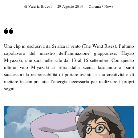
di
Valeria Brucoli
29 Agosto 2014
5
Cinema
/
News
N
o
v
e
m
b
r
Una clip in esclusiva da Si alza il vento (The Wind Rises), l’ultimo
e
2
capolavoro del maestro dell’animazione giapponese, Hayao
0
Miyazaki, che sarà nelle sale dal 13 al 16 settembre. Con questo
1
4
ultimo volo Miyazaki si ritira dalla scena, lasciando ai suoi
successori la responsabilità di portare avanti la sua creatività e di
mettere in campo tutta l’energia necessaria per realizzare i propri
sogni.