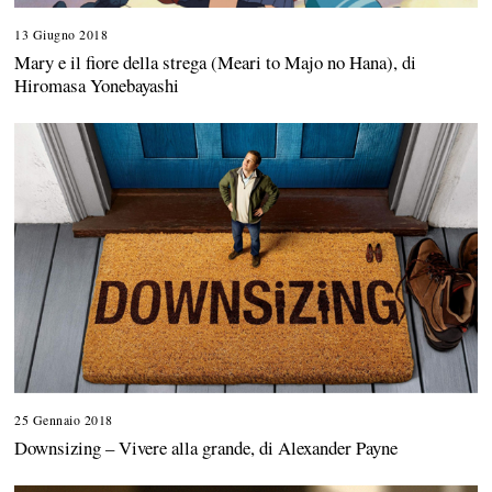
13 Giugno 2018
2
9
Mary e il fiore della strega (Meari to Majo no Hana), di
O
Hiromasa Yonebayashi
t
t
o
b
r
e
2
0
1
8
25 Gennaio 2018
1
5
Downsizing – Vivere alla grande, di Alexander Payne
M
a
r