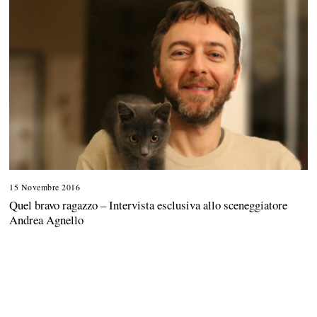
z
o
2
0
1
8
15 Novembre 2016
1
3
Quel bravo ragazzo – Intervista esclusiva allo sceneggiatore
L
Andrea Agnello
u
g
l
i
o
2
0
2
1