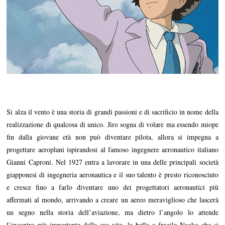
Si alza il vento è una storia di grandi passioni e di sacrificio in nome della
realizzazione di qualcosa di unico. Jiro sogna di volare ma essendo miope
fin dalla giovane età non può diventare pilota, allora si impegna a
progettare aeroplani ispirandosi al famoso ingegnere aeronautico italiano
Gianni Caproni. Nel 1927 entra a lavorare in una delle principali società
giapponesi di ingegneria aeronautica e il suo talento è presto riconosciuto
e cresce fino a farlo diventare uno dei progettatori aeronautici più
affermati al mondo, arrivando a creare un aereo meraviglioso che lascerà
un segno nella storia dell’aviazione, ma dietro l’angolo lo attende
l’incontro più importante della sua vita, la bella e fragile Naoko che si