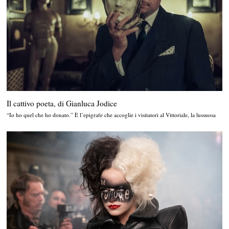
Il cattivo poeta, di Gianluca Jodice
“Io ho quel che ho donato.” È l’epigrafe che accoglie i visitatori al Vittoriale, la lussuosa