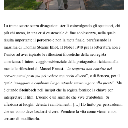
La trama scorre senza divagazioni sterili coinvolgendo gli spettatori, chi
più chi meno, in una crisi esistenziale di fine adolescenza, nella quale
percorso
risulta importante il
e non la meta finale, parafrasando la
Eliot
massima di Thomas Stearns
. Il Nobel 1948 per la letteratura non è
l’unico ad aver ispirato le riflessioni filosofiche della neoregista
americana: l’intero viaggio esistenziale della protagonista richiama alla
Proust
mente le riflessioni di Marcel
, “
la scoperta non consiste nel
Seneca
cercare nuovi posti ma nel vedere con occhi diversi
”, e di
, per il
quale “
viaggiare e cambiare luogo infonde nuovo vigore alla mente
”. Ma
Steinbeck
è citando
nell’incipit che la regista fornisce la chiave per
interpretare il film: L’uomo è un animale che vive d’abitudini. Si
affeziona ai luoghi, detesta i cambiamenti. […] Ho finito per persuadermi
che un uomo deve lasciarsi vivere. Prendere la vita come viene, e non
cercare di modificarla.