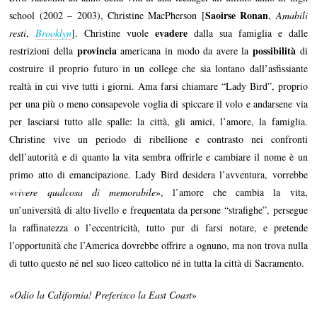
Saoirse Ronan
school (2002 – 2003), Christine MacPherson [
,
Amabili
evadere
resti
,
Brooklyn
]. Christine vuole
dalla sua famiglia e dalle
provincia
possibilità
restrizioni della
americana in modo da avere la
di
costruire il proprio futuro in un college che sia lontano dall’asfissiante
realtà in cui vive tutti i giorni. Ama farsi chiamare “Lady Bird”, proprio
per una più o meno consapevole voglia di spiccare il volo e andarsene via
per lasciarsi tutto alle spalle: la città, gli amici, l’amore, la famiglia.
Christine vive un periodo di ribellione e contrasto nei confronti
dell’autorità e di quanto la vita sembra offrirle e cambiare il nome è un
primo atto di emancipazione. Lady Bird desidera l’avventura, vorrebbe
«
vivere qualcosa di memorabile
», l’amore che cambia la vita,
un’università di alto livello e frequentata da persone “strafighe”, persegue
la raffinatezza o l’eccentricità, tutto pur di farsi notare, e pretende
l’opportunità che l’America dovrebbe offrire a ognuno, ma non trova nulla
di tutto questo né nel suo liceo cattolico né in tutta la città di Sacramento.
«
Odio la California! Preferisco la East Coast
»