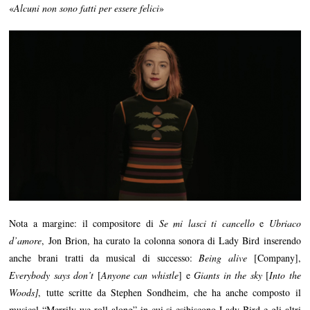
«
Alcuni non sono fatti per essere felici
»
Nota a margine: il compositore di
Se mi lasci ti cancello
e
Ubriaco
d’amore
, Jon Brion, ha curato la colonna sonora di Lady Bird inserendo
anche brani tratti da musical di successo:
Being alive
[Company],
Everybody says don’t
[
Anyone can whistle
] e
Giants in the sky
[
Into the
Woods]
, tutte scritte da Stephen Sondheim, che ha anche composto il
musical “Merrily we roll along” in cui si esibiscono Lady Bird e gli altri