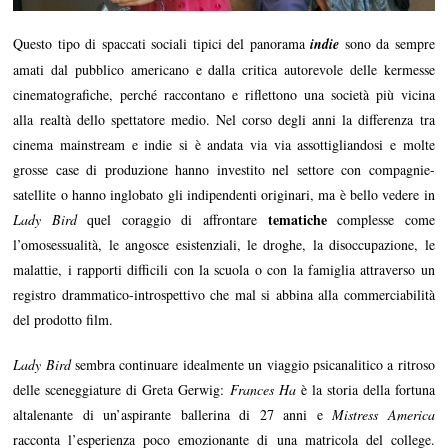
Questo tipo di spaccati sociali tipici del panorama
indie
sono da sempre
amati dal pubblico americano e dalla critica autorevole delle kermesse
cinematografiche, perché raccontano e riflettono una società più vicina
alla realtà dello spettatore medio. Nel corso degli anni la differenza tra
cinema mainstream e indie si è andata via via assottigliandosi e molte
grosse case di produzione hanno investito nel settore con compagnie-
satellite o hanno inglobato gli indipendenti originari, ma è bello vedere in
tematiche
Lady Bird
quel coraggio di affrontare
complesse come
l’omosessualità, le angosce esistenziali, le droghe, la disoccupazione, le
malattie, i rapporti difficili con la scuola o con la famiglia attraverso un
registro drammatico-introspettivo che mal si abbina alla commerciabilità
del prodotto film.
Lady Bird
sembra continuare idealmente un viaggio psicanalitico a ritroso
delle sceneggiature di Greta Gerwig:
Frances Ha
è la storia della fortuna
altalenante di un’aspirante ballerina di 27 anni e
Mistress America
racconta l’esperienza poco emozionante di una matricola del college.