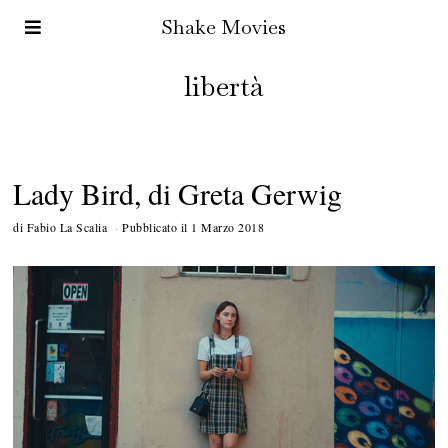
Shake Movies
libertà
Lady Bird, di Greta Gerwig
di
Fabio La Scalia
Pubblicato il
1 Marzo 2018
5
O
t
t
o
b
r
e
2
0
1
8