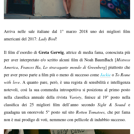
Arriva nelle sale italiane dal 1° marzo 2018 uno dei migliori film
americani del 2017:
Lady Bird
!
Greta Gerwig
Il film d’esordio di
, attrice di media fama, conosciuta più
per aver interpretato e/o scritto alcuni film di Noah BaumBach [
Mistress
America
,
Frances Ha
,
Lo stravagante mondo di Greenberg
] piuttosto che
per aver preso parte a film più o meno di successo come
Jackie
o
To Rome
with love
. A quanto pare, però, è una regista di sensibilità e intelligenza
notevoli, così la sua commedia introspettiva si posiziona al primo posto
nella classifica annuale della rivista
Variety
, finisce al 19° posto nella
classifica dei 25 migliori film dell’anno secondo
Sight & Sound
e
guadagna un onorevole 5° posto sul sito
Rotten Tomatoes
, che per fama
non è mai prodigo di voti, nemmeno con pellicole di indubbio successo.