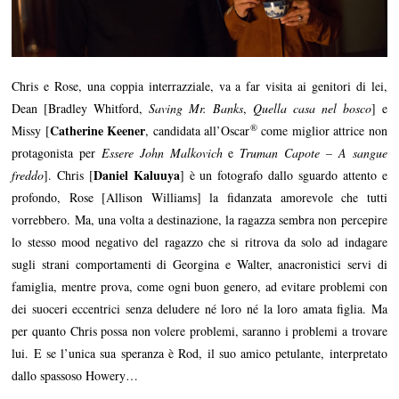
Chris e Rose, una coppia interrazziale, va a far visita ai genitori di lei,
Dean [Bradley Whitford,
Saving Mr. Banks
,
Quella casa nel bosco
] e
®
Catherine Keener
Missy [
, candidata all’Oscar
come miglior attrice non
protagonista per
Essere John Malkovich
e
Truman Capote – A sangue
Daniel Kaluuya
freddo
]. Chris [
] è un fotografo dallo sguardo attento e
profondo, Rose [Allison Williams] la fidanzata amorevole che tutti
vorrebbero. Ma, una volta a destinazione, la ragazza sembra non percepire
lo stesso mood negativo del ragazzo che si ritrova da solo ad indagare
sugli strani comportamenti di Georgina e Walter, anacronistici servi di
famiglia, mentre prova, come ogni buon genero, ad evitare problemi con
dei suoceri eccentrici senza deludere né loro né la loro amata figlia. Ma
per quanto Chris possa non volere problemi, saranno i problemi a trovare
lui. E se l’unica sua speranza è Rod, il suo amico petulante, interpretato
dallo spassoso Howery…