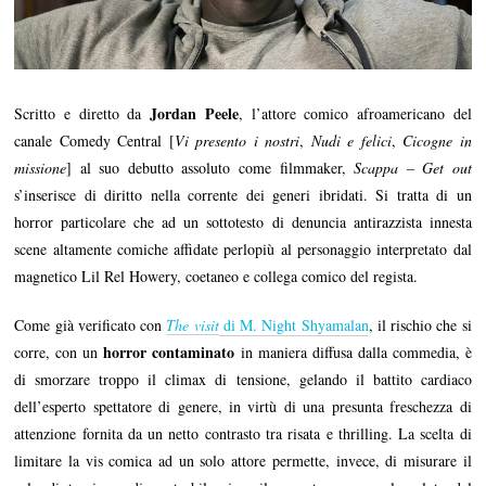
Jordan Peele
Scritto e diretto da
, l’attore comico afroamericano del
canale Comedy Central [
Vi presento i nostri
,
Nudi e felici
,
Cicogne in
missione
] al suo debutto assoluto come filmmaker,
Scappa – Get out
s’inserisce di diritto nella corrente dei generi ibridati. Si tratta di un
horror particolare che ad un sottotesto di denuncia antirazzista innesta
scene altamente comiche affidate perlopiù al personaggio interpretato dal
magnetico Lil Rel Howery, coetaneo e collega comico del regista.
Come già verificato con
The visit
di M. Night Shyamalan
, il rischio che si
horror contaminato
corre, con un
in maniera diffusa dalla commedia, è
di smorzare troppo il climax di tensione, gelando il battito cardiaco
dell’esperto spettatore di genere, in virtù di una presunta freschezza di
attenzione fornita da un netto contrasto tra risata e thrilling. La scelta di
limitare la vis comica ad un solo attore permette, invece, di misurare il