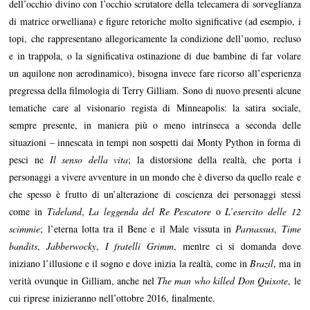
dell’occhio divino con l’occhio scrutatore della telecamera di sorveglianza
di matrice orwelliana) e figure retoriche molto significative (ad esempio, i
topi, che rappresentano allegoricamente la condizione dell’uomo, recluso
e in trappola, o la significativa ostinazione di due bambine di far volare
un aquilone non aerodinamico), bisogna invece fare ricorso all’esperienza
pregressa della filmologia di Terry Gilliam. Sono di nuovo presenti alcune
tematiche care al visionario regista di Minneapolis: la satira sociale,
sempre presente, in maniera più o meno intrinseca a seconda delle
situazioni – innescata in tempi non sospetti dai Monty Python in forma di
pesci ne
Il senso della vita
; la distorsione della realtà, che porta i
personaggi a vivere avventure in un mondo che è diverso da quello reale e
che spesso è frutto di un’alterazione di coscienza dei personaggi stessi
come in
Tideland
,
La leggenda del Re Pescatore
o
L’esercito delle 12
scimmie
; l’eterna lotta tra il Bene e il Male vissuta in
Parnassus
,
Time
bandits
,
Jabberwocky
,
I fratelli Grimm
, mentre ci si domanda dove
iniziano l’illusione e il sogno e dove inizia la realtà, come in
Brazil
, ma in
verità ovunque in Gilliam, anche nel
The man who killed Don Quixote
, le
cui riprese inizieranno nell’ottobre 2016, finalmente.