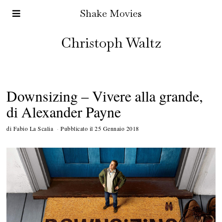
Shake Movies
Christoph Waltz
Downsizing – Vivere alla grande,
di Alexander Payne
di
Fabio La Scalia
Pubblicato il
25 Gennaio 2018
1
5
M
a
r
z
o
2
0
1
8