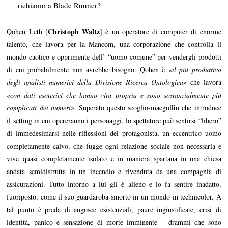
richiamo a Blade Runner?
Christoph Waltz
Qohen Leth [
] è un operatore di computer di enorme
talento, che lavora per la Mancom, una corporazione che controlla il
mondo caotico e opprimente dell’ “uomo comune” per vendergli prodotti
di cui probabilmente non avrebbe bisogno. Qohen è «
il più produttivo
degli analisti numerici della Divisione Ricerca Ontologica
» che lavora
«
con dati esoterici che hanno vita propria e sono sostanzialmente più
complicati dei numeri
». Superato questo scoglio-macguffin che introduce
il setting in cui opereranno i personaggi, lo spettatore può sentirsi “libero”
di immedesimarsi nelle riflessioni del protagonista, un eccentrico uomo
completamente calvo, che fugge ogni relazione sociale non necessaria e
vive quasi completamente isolato e in maniera spartana in una chiesa
andata semidistrutta in un incendio e rivenduta da una compagnia di
assicurazioni. Tutto intorno a lui gli è alieno e lo fa sentire inadatto,
fuoriposto, come il suo guardaroba smorto in un mondo in technicolor. A
tal punto è preda di angosce esistenziali, paure ingiustificate, crisi di
identità, panico e sensazione di morte imminente – drammi che sono