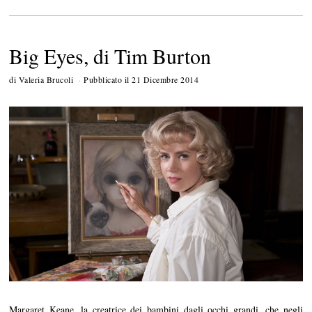
Big Eyes, di Tim Burton
di
Valeria Brucoli
Pubblicato il
21 Dicembre 2014
2
2
D
i
c
e
m
b
r
e
2
0
1
4
Margaret Keane, la creatrice dei bambini dagli occhi grandi, che negli