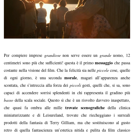
Per compiere imprese
grandiose
non serve essere un
grande
uomo, 12
messaggio
centimetri sono più che sufficienti! questa è il primo
che passa
costante nella visione del film. Che la felicità sia nelle
piccole
cose, quelle
morale
di ogni giorno, è una seconda
, magari all’apparenza anche
scontata, che s’intreccia alla forza dei
piccoli
gesti, quelli che, si sa, sono
capaci di accendere sorrisi splendenti in chi rappresenta il gradino più
basso
della scala sociale. Questo sì che è un risvolto davvero inaspettato,
trovate scenografiche
che quasi fa ombra alle mille
della clinica
miniaturizzante e di Leisureland, trovate che riecheggiano i surreali
prodotti della fantasia di Terry Gilliam, ma che sostituiscono al gusto
retro di quella fantascienza un’estetica nitida e pulita da film classico