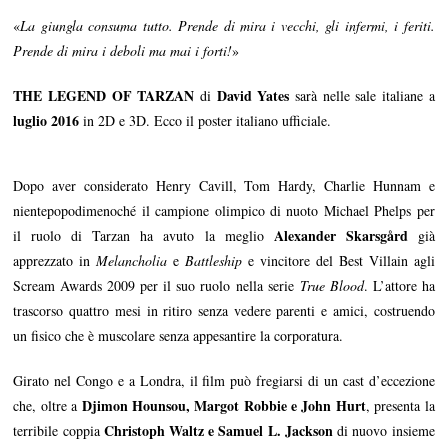
«
La giungla consuma tutto. Prende di mira i vecchi, gli infermi, i feriti.
Prende di mira i deboli ma mai i forti!
»
THE LEGEND OF TARZAN
David Yates
di
sarà nelle sale italiane a
luglio 2016
in 2D e 3D. Ecco il poster italiano ufficiale.
Dopo aver considerato Henry Cavill, Tom Hardy, Charlie Hunnam e
nientepopodimenoché il campione olimpico di nuoto Michael Phelps per
Alexander Skarsgård
il ruolo di Tarzan ha avuto la meglio
già
apprezzato in
Melancholia
e
Battleship
e vincitore del Best Villain agli
Scream Awards 2009 per il suo ruolo nella serie
True Blood
. L’attore ha
trascorso quattro mesi in ritiro senza vedere parenti e amici, costruendo
un fisico che è muscolare senza appesantire la corporatura.
Girato nel Congo e a Londra, il film può fregiarsi di un cast d’eccezione
Djimon Hounsou, Margot Robbie e John Hurt
che, oltre a
, presenta la
Christoph Waltz e Samuel L. Jackson
terribile coppia
di nuovo insieme