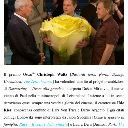
®
Christoph Waltz
Il premio Oscar
[
Bastardi senza gloria
,
Django
Unchained
,
The Zero theorem
] ha volentieri aderito al progetto ambizioso
di
Downsizing – Vivere alla grande
e interpreta Dušan Mirkovic, il nuovo
vicino di Paul nella minimetropoli di Leisureland. Insieme a lui in scena
Udo
ritroviamo quasi sempre una vecchia gloria del cinema, il caratterista
Kier
, conoscenza comune di Lars Von Trier e Dario Argento. I già citati
coniugi Lonowski sono interpretati da Jason Sudeikis [
Come ti spaccio la
famiglia
,
Race – Il colore della vittoria
] e Laura Dern [
Jurassic Park
,
The