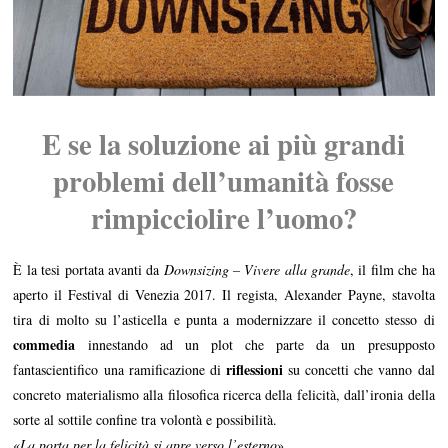
E se la soluzione ai più
grandi
problemi dell’umanità fosse
rimpicciolire
l’uomo?
È la tesi portata avanti da
Downsizing – Vivere alla grande
, il film che ha
aperto il Festival di Venezia 2017. Il regista, Alexander Payne, stavolta
tira di molto su l’asticella e punta a modernizzare il concetto stesso di
commedia
innestando ad un plot che parte da un presupposto
riflessioni
fantascientifico una ramificazione di
su concetti che vanno dal
concreto materialismo alla filosofica ricerca della felicità, dall’ironia della
sorte al sottile confine tra volontà e possibilità.
«
La porta per la felicità si apre verso l’esterno
».