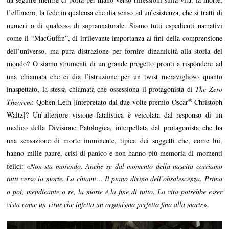
l’effimero, la fede in qualcosa che dia senso ad un’esistenza, che si tratti di
numeri o di qualcosa di soprannaturale. Siamo tutti espedienti narrativi
come il “MacGuffin”, di irrilevante importanza ai fini della comprensione
dell’universo, ma pura distrazione per fornire dinamicità alla storia del
mondo? O siamo strumenti di un grande progetto pronti a rispondere ad
una chiamata che ci dia l’istruzione per un twist meraviglioso quanto
inaspettato, la stessa chiamata che ossessiona il protagonista di
The Zero
®
Theorem
: Qohen Leth [intepretato dal due volte premio Oscar
Christoph
Waltz]? Un’ulteriore visione fatalistica è veicolata dal responso di un
medico della Divisione Patologica, interpellata dal protagonista che ha
una sensazione di morte imminente, tipica dei soggetti che, come lui,
hanno mille paure, crisi di panico e non hanno più memoria di momenti
felici: «
Non sta morendo. Anche se dal momento della nascita corriamo
tutti verso la morte. La chiami… Il piano divino dell’obsolescenza. Prima
o poi, mendicante o re, la morte è la fine di tutto. La vita potrebbe esser
vista come un virus che infetta un organismo perfetto fino alla morte
».