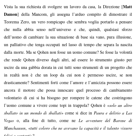
Matt
Vista la sua richiesta di svolgere un lavoro da casa, la Direzione [
Damon
] della Mancom, gli assegna l’arduo compito di dimostrare il
Teorema Zero, un vero rompicapo che sembra voglia portarlo a pensare
che nulla abbia senso nell’universo e che, quindi, qualsiasi sforzo
dell’uomo di cambiare la sua situazione di base sia vano, pura illusione,
un palliativo che tenga occupati nel lasso di tempo che separa la nascita
dalla morte. Ma se Qohen non fosse un uomo comune? Se fosse la volontà
che rende Qohen diverso dagli altri, ad essere lo strumento giusto per
uscire da una gabbia dorata in cui tutti sono strumenti di un progetto che
in realtà non è che un loop da cui non è permesso uscire, se non
drasticamente? Sentimenti forti come l’amore e l’amicizia possono essere
ancora il motore che possa innescare quel processo di cambiamento
volontario di cui si ha bisogno per rompere le catene che costringono
l’uomo comune a vivere come topi in trappola? Qohen è «
solo un altro
sballato in un mondo di sballati
» come si dice in
Paura e delirio a Las
Vegas
o, alla fine di tutto, come ne
Le avventure del Barone di
Munchausen
, «
tutti coloro che ne avevano la capacità e il talento vissero
felici e contenti
»?