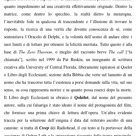
quanto impedimento ad una creatività effettivamente originale. Dentro la
matrice, come dentro lo specchio, la realtà dietro la menzogna,
l’inevitabile fede in qualcosa di trascendente e l’illusione di trovare le
risposte, la ricerca di una verità che diventa conoscenza di sé, come
sentenziava l’Oracolo di Delphi, e la volontà dell’uomo di andare oltre i
suoi limiti e di lottare per ottenere la felicità meritata. Tutto questo è alla
base di
The Zero Theorem
, o meglio del racconto breve
The call
[“la
chiamata”], scritto nel 1999 da Pat Ruskin, un insegnante di scrittura
creativa alla University of Central Florida, liberamente ispiratosi al Qoelet
o Libro degli Ecclesiasti, sezione della Bibbia che verte sul lamento di un
uomo che ha trascorso tutta l’esistenza a porsi domande sulla vita, sul suo
senso, su cosa rappresenta morire e su quanto possa esserci dopo la morte.
Qohèlet
Il Libro degli Ecclesiasti in ebraico è
, dal nome del presunto
autore, sulla cui falsariga è stato ideato il nome del protagonista del film,
che fornisce una prima chiave di lettura dell’opera. Un’altra evidente
traccia per la soluzione dell’enigma è data dal reiterato ascolto di una
canzone: si tratta di
Creep
dei Radiohead, il cui testo si fa portavoce della
coscienza di Qohen Leth e la spiegazione-riassunto della trama principale,