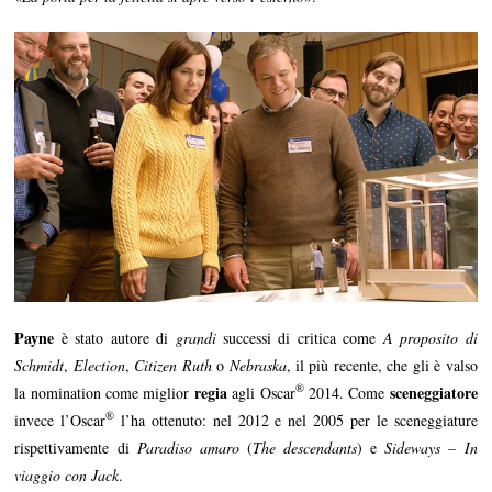
Payne
è stato autore di
grandi
successi di critica come
A proposito di
Schmidt
,
Election
,
Citizen Ruth
o
Nebraska
, il più recente, che gli è valso
®
regia
sceneggiatore
la nomination come miglior
agli Oscar
2014. Come
®
invece l’Oscar
l’ha ottenuto: nel 2012 e nel 2005 per le sceneggiature
rispettivamente di
Paradiso amaro
(
The descendants
) e
Sideways – In
viaggio con Jack
.