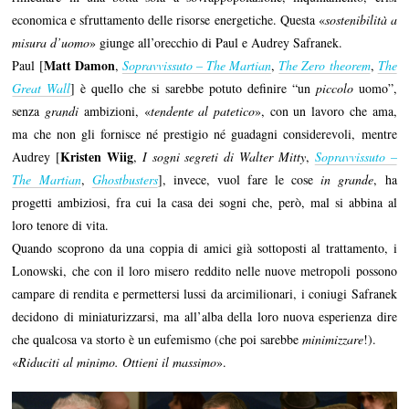
economica e sfruttamento delle risorse energetiche. Questa «
sostenibilità a
misura d’uomo
» giunge all’orecchio di Paul e Audrey Safranek.
Matt Damon
Paul [
,
Sopravvissuto – The Martian
,
The Zero theorem
,
The
Great Wall
] è quello che si sarebbe potuto definire “un
piccolo
uomo”,
senza
grandi
ambizioni, «
tendente al patetico
», con un lavoro che ama,
ma che non gli fornisce né prestigio né guadagni considerevoli, mentre
Kristen Wiig
Audrey [
,
I sogni segreti di Walter Mitty
,
Sopravvissuto –
The Martian
,
Ghostbusters
], invece, vuol fare le cose
in grande
, ha
progetti ambiziosi, fra cui la casa dei sogni che, però, mal si abbina al
loro tenore di vita.
Quando scoprono da una coppia di amici già sottoposti al trattamento, i
Lonowski, che con il loro misero reddito nelle nuove metropoli possono
campare di rendita e permettersi lussi da arcimilionari, i coniugi Safranek
decidono di miniaturizzarsi, ma all’alba della loro nuova esperienza dire
che qualcosa va storto è un eufemismo (che poi sarebbe
minimizzare
!).
«
Riduciti al minimo. Ottieni il massimo
».