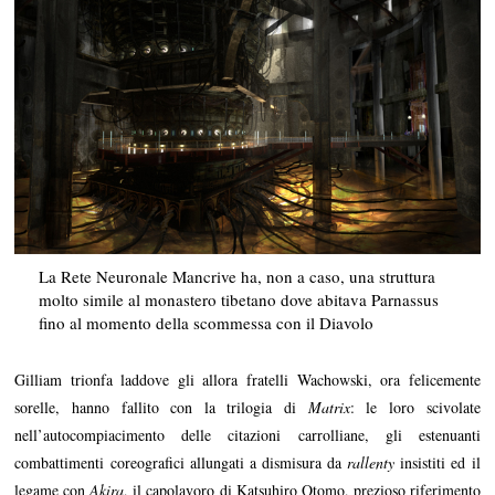
La Rete Neuronale Mancrive ha, non a caso, una struttura
molto simile al monastero tibetano dove abitava Parnassus
fino al momento della scommessa con il Diavolo
Gilliam trionfa laddove gli allora fratelli Wachowski, ora felicemente
sorelle, hanno fallito con la trilogia di
Matrix
: le loro scivolate
nell’autocompiacimento delle citazioni carrolliane, gli estenuanti
combattimenti coreografici allungati a dismisura da
rallenty
insistiti ed il
legame con
Akira
, il capolavoro di Katsuhiro Otomo, prezioso riferimento