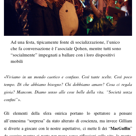
Ad una festa, tipicamente fonte di socializzazione, l’unico
che fa conversazione è l’asociale Qohen, mentre tutti sono
“socialmente” impegnati a ballare con i loro dispositivi
mobili
«
Viviamo in un mondo caotico e confuso. Così tante scelte. Così poco
tempo. Di che abbiamo bisogno? Chi dobbiamo amare? Cosa ci regala
gioia? Mancom. Diamo senso alle cose belle della vita. “Società senza
confini”
».
Gli elementi della sfera onirica portano lo spettatore a pensare
all’ennesima “sorpresa” da stato alterato di coscienza, ma invece Gilliam
MacGuffin
si diverte a giocare con le nostre aspettative, ci mette lì dei “
”
da seguire mentre ci porta per mano verso riflessioni sulla vita, la morte,