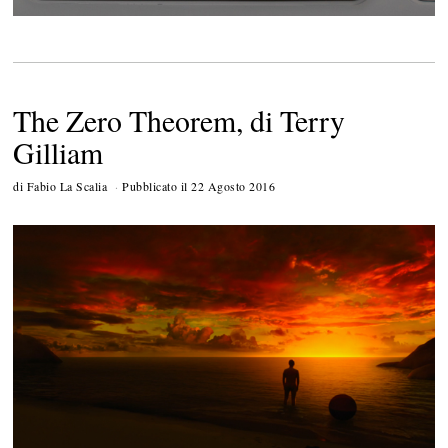
The Zero Theorem, di Terry
Gilliam
di
Fabio La Scalia
Pubblicato il
22 Agosto 2016
5
S
e
t
t
e
m
b
r
e
2
0
1
6