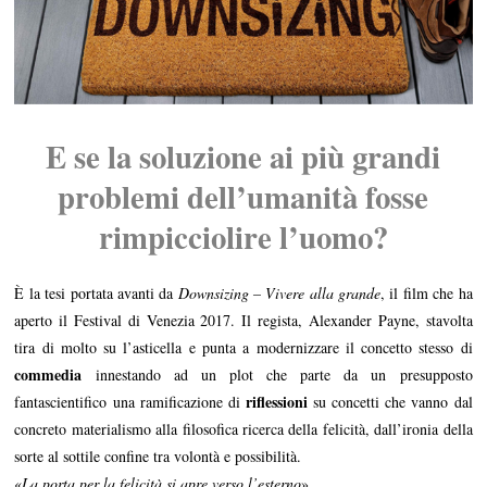
E se la soluzione ai più
grandi
problemi dell’umanità fosse
rimpicciolire
l’uomo?
È la tesi portata avanti da
Downsizing – Vivere alla grande
, il film che ha
aperto il Festival di Venezia 2017. Il regista, Alexander Payne, stavolta
tira di molto su l’asticella e punta a modernizzare il concetto stesso di
commedia
innestando ad un plot che parte da un presupposto
riflessioni
fantascientifico una ramificazione di
su concetti che vanno dal
concreto materialismo alla filosofica ricerca della felicità, dall’ironia della
sorte al sottile confine tra volontà e possibilità.
«
La porta per la felicità si apre verso l’esterno
».