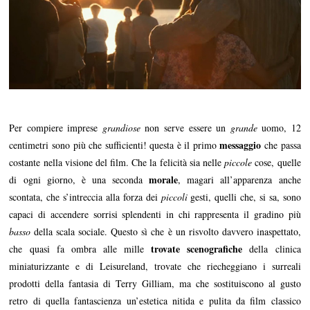
Per compiere imprese
grandiose
non serve essere un
grande
uomo, 12
messaggio
centimetri sono più che sufficienti! questa è il primo
che passa
costante nella visione del film. Che la felicità sia nelle
piccole
cose, quelle
morale
di ogni giorno, è una seconda
, magari all’apparenza anche
scontata, che s’intreccia alla forza dei
piccoli
gesti, quelli che, si sa, sono
capaci di accendere sorrisi splendenti in chi rappresenta il gradino più
basso
della scala sociale. Questo sì che è un risvolto davvero inaspettato,
trovate scenografiche
che quasi fa ombra alle mille
della clinica
miniaturizzante e di Leisureland, trovate che riecheggiano i surreali
prodotti della fantasia di Terry Gilliam, ma che sostituiscono al gusto
retro di quella fantascienza un’estetica nitida e pulita da film classico