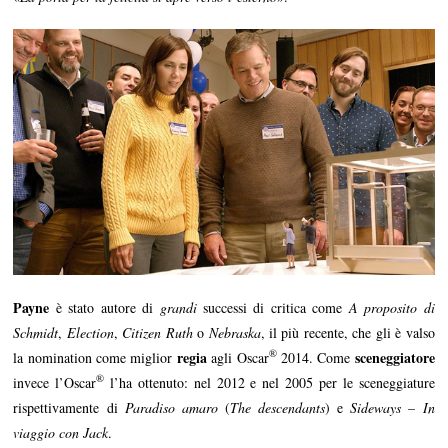
Payne
è stato autore di
grandi
successi di critica come
A proposito di
Schmidt
,
Election
,
Citizen Ruth
o
Nebraska
, il più recente, che gli è valso
®
regia
sceneggiatore
la nomination come miglior
agli Oscar
2014. Come
®
invece l’Oscar
l’ha ottenuto: nel 2012 e nel 2005 per le sceneggiature
rispettivamente di
Paradiso amaro
(
The descendants
) e
Sideways – In
viaggio con Jack
.