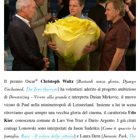
®
Christoph Waltz
Il premio Oscar
[
Bastardi senza gloria
,
Django
Unchained
,
The Zero theorem
] ha volentieri aderito al progetto ambizioso
di
Downsizing – Vivere alla grande
e interpreta Dušan Mirkovic, il nuovo
vicino di Paul nella minimetropoli di Leisureland. Insieme a lui in scena
Udo
ritroviamo quasi sempre una vecchia gloria del cinema, il caratterista
Kier
, conoscenza comune di Lars Von Trier e Dario Argento. I già citati
coniugi Lonowski sono interpretati da Jason Sudeikis [
Come ti spaccio la
famiglia
,
Race – Il colore della vittoria
] e Laura Dern [
Jurassic Park
,
The