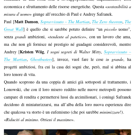
economica e sfruttamento delle risorse energetiche. Questa «
sostenibilità a
misura d’uomo
» giunge all’orecchio di Paul e Audrey Safranek.
Matt Damon
Paul [
,
Sopravvissuto – The Martian
,
The Zero theorem
,
The
Great Wall
] è quello che si sarebbe potuto definire “un
piccolo
uomo”,
senza
grandi
ambizioni, «
tendente al patetico
», con un lavoro che ama,
ma che non gli fornisce né prestigio né guadagni considerevoli, mentre
Kristen Wiig
Audrey [
,
I sogni segreti di Walter Mitty
,
Sopravvissuto –
The Martian
,
Ghostbusters
], invece, vuol fare le cose
in grande
, ha
progetti ambiziosi, fra cui la casa dei sogni che, però, mal si abbina al
loro tenore di vita.
Quando scoprono da una coppia di amici già sottoposti al trattamento, i
Lonowski, che con il loro misero reddito nelle nuove metropoli possono
campare di rendita e permettersi lussi da arcimilionari, i coniugi Safranek
decidono di miniaturizzarsi, ma all’alba della loro nuova esperienza dire
che qualcosa va storto è un eufemismo (che poi sarebbe
minimizzare
!).
«
Riduciti al minimo. Ottieni il massimo
».