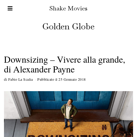
Shake Movies
Golden Globe
Downsizing – Vivere alla grande,
di Alexander Payne
di
Fabio La Scalia
Pubblicato il
25 Gennaio 2018
1
5
M
a
r
z
o
2
0
1
8