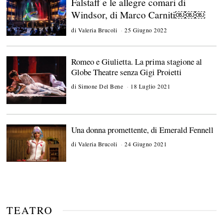
Falstaff e le allegre comari di
Windsor, di Marco Carniti￼￼￼
di
Valeria Brucoli
25 Giugno 2022
2
8
L
u
Romeo e Giulietta. La prima stagione al
g
l
Globe Theatre senza Gigi Proietti
i
o
di
Simone Del Bene
18 Luglio 2021
1
2
A
0
g
2
o
2
s
t
Una donna promettente, di Emerald Fennell
o
2
di
Valeria Brucoli
24 Giugno 2021
2
0
7
2
L
1
u
g
l
i
o
TEATRO
2
0