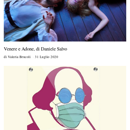
0
2
0
Venere e Adone, di Daniele Salvo
di
Valeria Brucoli
31 Luglio 2020