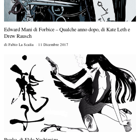
Edward Mani di Forbice – Qualche anno dopo, di Kate Leth e
Drew Rausch
di
Fabio La Scalia
11 Dicembre 2017
2
1
M
a
r
z
o
2
0
1
8
Ryuko, di Eldo Yoshimizu