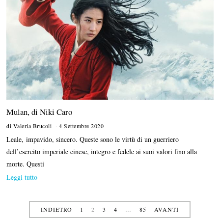
0
Mulan, di Niki Caro
di
Valeria Brucoli
4 Settembre 2020
2
9
Leale, impavido, sincero. Queste sono le virtù di un guerriero
O
t
dell’esercito imperiale cinese, integro e fedele ai suoi valori fino alla
t
morte. Questi
o
b
Leggi tutto
r
e
2
0
INDIETRO
1
2
3
4
…
85
AVANTI
2
0