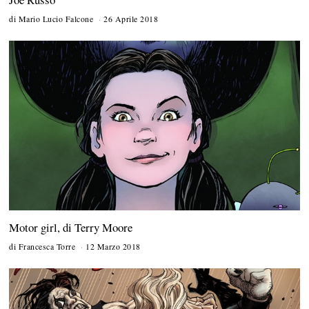
di
Mario Lucio Falcone
26 Aprile 2018
5
O
t
t
o
b
r
e
2
0
1
8
Motor girl, di Terry Moore
di
Francesca Torre
12 Marzo 2018
2
9
M
a
r
z