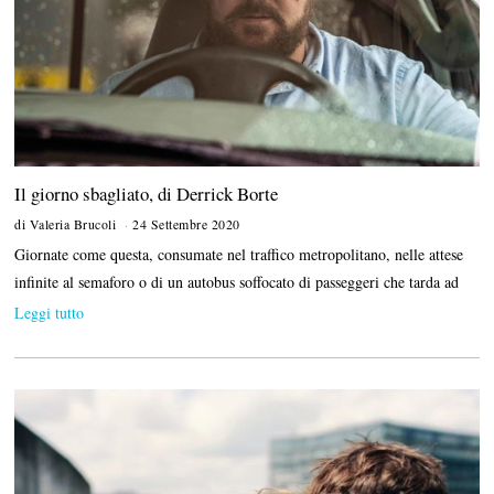
Il giorno sbagliato, di Derrick Borte
di
Valeria Brucoli
24 Settembre 2020
1
3
Giornate come questa, consumate nel traffico metropolitano, nelle attese
A
p
infinite al semaforo o di un autobus soffocato di passeggeri che tarda ad
r
Leggi tutto
i
l
e
2
0
2
1