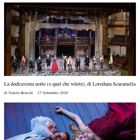
g
o
s
t
o
2
0
2
1
La dodicesima notte (o quel che volete), di Loredana Scaramella
di
Valeria Brucoli
27 Settembre 2020
1
5
O
t
t
o
b
r
e
2