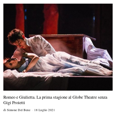
L
u
g
l
i
o
2
0
2
2
Romeo e Giulietta. La prima stagione al Globe Theatre senza
Gigi Proietti
di
Simone Del Bene
18 Luglio 2021
1
A