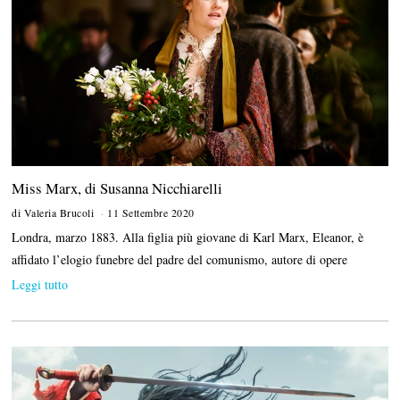
Miss Marx, di Susanna Nicchiarelli
di
Valeria Brucoli
11 Settembre 2020
1
8
Londra, marzo 1883. Alla figlia più giovane di Karl Marx, Eleanor, è
S
e
affidato l’elogio funebre del padre del comunismo, autore di opere
t
Leggi tutto
t
e
m
b
r
e
2
0
2