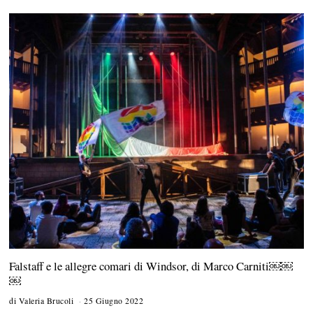
2
1
Falstaff e le allegre comari di Windsor, di Marco Carniti￼￼
￼
di
Valeria Brucoli
25 Giugno 2022
2
8