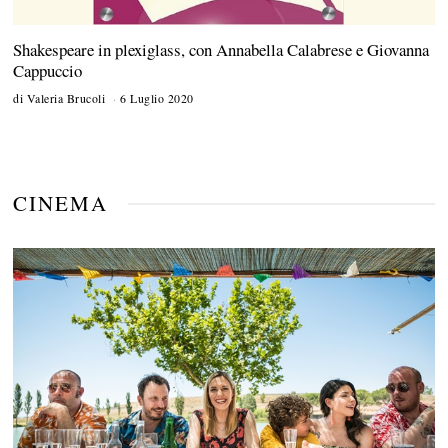
Shakespeare in plexiglass, con Annabella Calabrese e Giovanna
Cappuccio
di
Valeria Brucoli
6 Luglio 2020
2
8
O
t
t
o
b
CINEMA
r
e
2
0
2
0