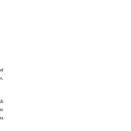
al
o,
di
re
ra