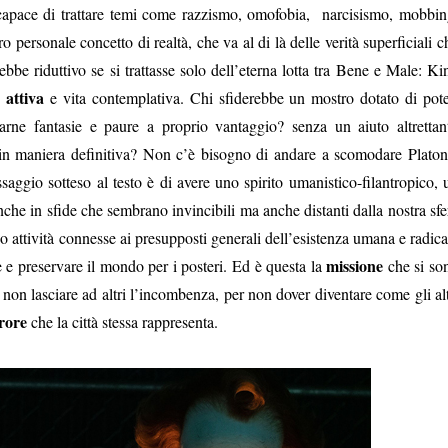
capace di trattare temi come razzismo, omofobia, narcisismo, mobbin
tro personale concetto di realtà, che va al di là delle verità superficiali c
ebbe riduttivo se si trattasse solo dell’eterna lotta tra Bene e Male: Ki
a attiva
e vita contemplativa. Chi sfiderebbe un mostro dotato di pote
arne fantasie e paure a proprio vantaggio? senza un aiuto altrettan
in maniera definitiva? Non c’è bisogno di andare a scomodare Platon
aggio sotteso al testo è di avere uno spirito umanistico-filantropico, 
he in sfide che sembrano invincibili ma anche distanti dalla nostra sfe
 attività connesse ai presupposti generali dell’esistenza umana e radica
missione
e e preservare il mondo per i posteri. Ed è questa la
che si so
er non lasciare ad altri l’incombenza, per non dover diventare come gli alt
rore
che la città stessa rappresenta.