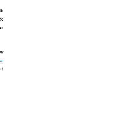
ti
me
ci
nt
ic
 i