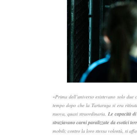
«
Prima dell’universo esistevano solo due co
tempo dopo che la Tartaruga si era ritirat
nuova, quasi straordinaria.
Le capacità di
straziavano carni paralizzate da esotici ter
mobili; contro la loro stessa volontà, si aff