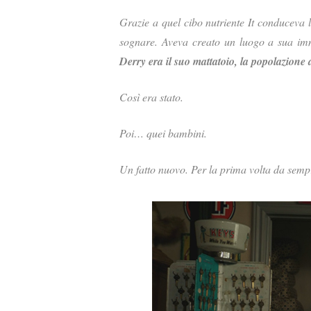
Grazie a quel cibo nutriente It conduceva 
sognare. Aveva creato un luogo a sua imm
Derry era il suo mattatoio, la popolazione 
Così era stato.
Poi… quei bambini.
Un fatto nuovo. Per la prima volta da semp