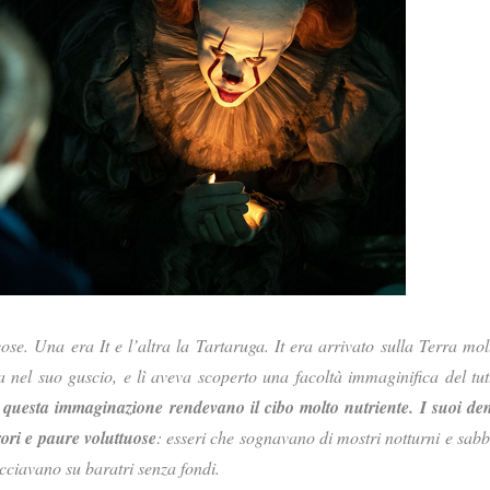
se. Una era It e l’altra la Tartaruga. It era arrivato sulla Terra mol
a nel suo guscio, e lì aveva scoperto una facoltà immaginifica del tut
 questa immaginazione rendevano il cibo molto nutriente. I suoi den
rori e paure voluttuose
: esseri che sognavano di mostri notturni e sabb
acciavano su baratri senza fondi.