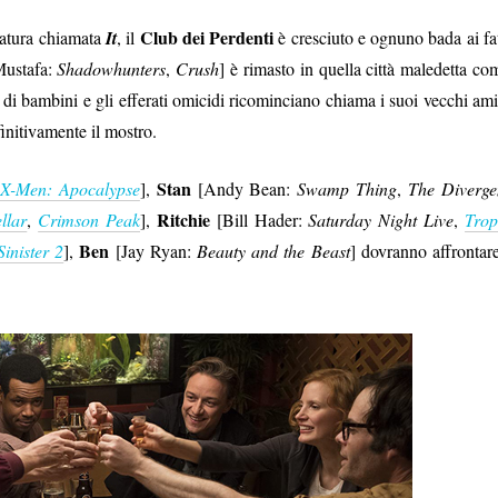
Club dei Perdenti
reatura chiamata
It
, il
è cresciuto e ognuno bada ai fat
Mustafa:
Shadowhunters
,
Crush
] è rimasto in quella città maledetta co
i di bambini e gli efferati omicidi ricominciano chiama i suoi vecchi ami
initivamente il mostro.
Stan
X-Men: Apocalypse
],
[Andy Bean:
Swamp Thing
,
The Diverge
Ritchie
ellar
,
Crimson Peak
],
[Bill Hader:
Saturday Night Live
,
Trop
Ben
Sinister 2
],
[Jay Ryan:
Beauty and the Beast
] dovranno affrontare