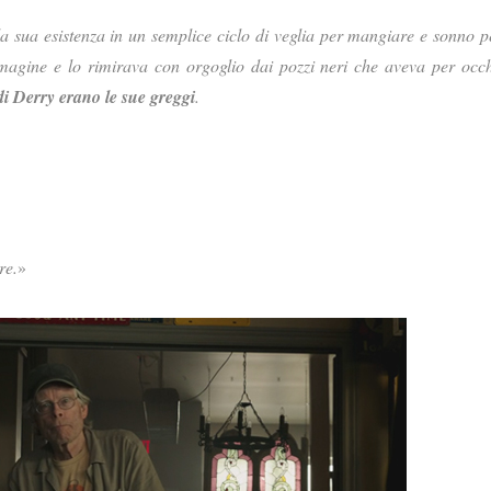
la sua esistenza in un semplice ciclo di veglia per mangiare e sonno p
agine e lo rimirava con orgoglio dai pozzi neri che aveva per occh
di Derry erano le sue greggi
.
re.
»