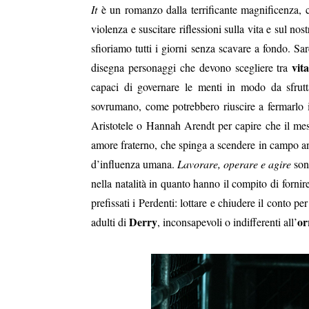
It
è un romanzo dalla terrificante magnificenza, 
violenza e suscitare riflessioni sulla vita e sul nos
sfioriamo tutti i giorni senza scavare a fondo. Sar
vit
disegna personaggi che devono scegliere tra
capaci di governare le menti in modo da sfrutt
sovrumano, come potrebbero riuscire a fermarlo 
Aristotele o Hannah Arendt per capire che il mess
amore fraterno, che spinga a scendere in campo anc
d’influenza umana.
Lavorare, operare e agire
sono
nella natalità in quanto hanno il compito di fornir
prefissati i Perdenti: lottare e chiudere il conto p
Derry
or
adulti di
, inconsapevoli o indifferenti all’